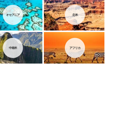
オセアニア
北米
中南米
アフリカ