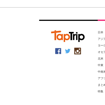
日本
アジ
ヨー
オセ
北米
中東
中南
アフ
まと
特集