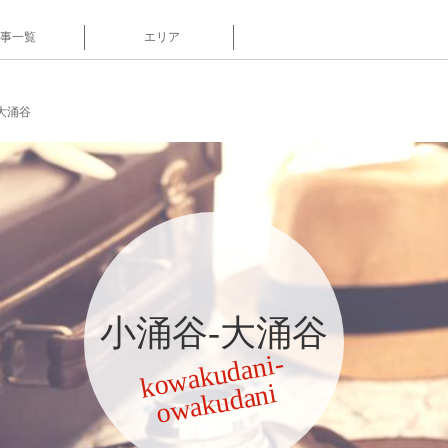
事一覧
エリア
大涌谷
小涌谷-大涌谷
k
o
w
a
k
u
d
a
ni-
o
w
a
k
u
d
a
ni