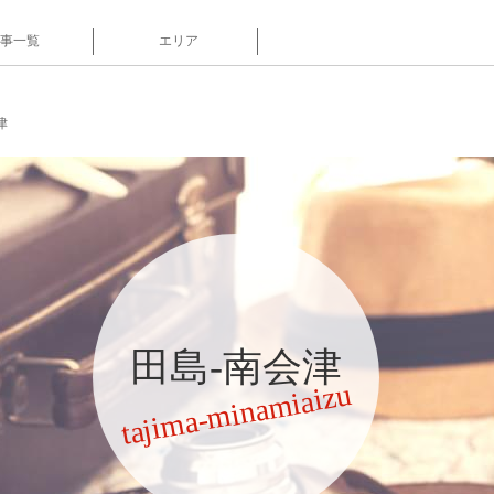
事一覧
エリア
津
田島-南会津
tajima-minamiaizu