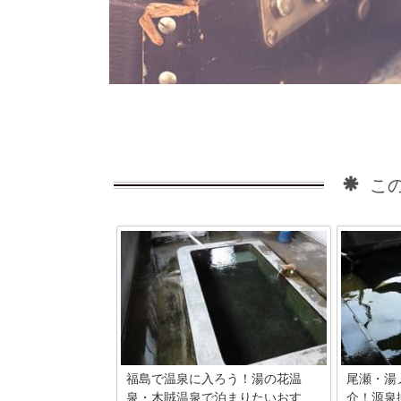
この
福島で温泉に入ろう！湯の花温
尾瀬・湯
泉・木賊温泉で泊まりたいおす...
介！源泉掛