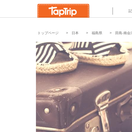
`
記
トップページ
日本
福島県
田島-南会