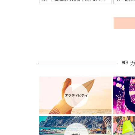
福島といえば、赤瓦の天守閣として知ら
温泉は、日
れる鶴ヶ城や美しく輝く五色沼などが有
ね。冬に温
名です。そんな福島に観光へ訪れるな
ろんのこと
ら、ぜひ湯の花温泉や木賊温泉に訪れて
の良いもの
ください。ここでは、特におすすめの宿
は、尾瀬・
を3つご紹介します。心温まる素敵な時
最高の温泉
間を過ごすことができますよ。
ができるの
ね！
アクティビティ