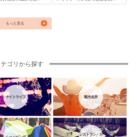
本人なら誰もが大好きですよ
福島県南会津にある大内宿。道の両側に
泉に浸かりたくなるのはもち
茅葺屋根の民家が並ぶ宿場町は江戸時代
、他の季節でもとても気持ち
の街道の風情を今も残し、昭和56年には
です。ここでご紹介するの
国の「重要伝統的建造物群保存地区」と
もっと見る
湯ノ花温泉にある共同浴場。
認定されました。その風情ある街並みを
をリーズナブルに楽しむこと
一目見ようと年間100万人以上の観光客
で、ぜひ足を運んでください
が訪れます。この記事では大内宿観光の
見どころを徹底ガイドいたします。
カテゴリから探す
ナイトライフ
観光名所
レストラン・カ