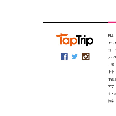
日本
アジ
ヨー
オセ
北米
中東
中南
アフ
まと
特集