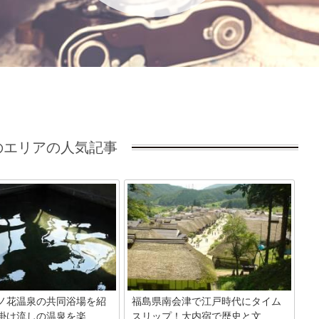
エリアの人気記事
ノ花温泉の共同浴場を紹
福島県南会津で江戸時代にタイム
け流しの温泉を楽...
スリップ！大内宿で歴史と文...