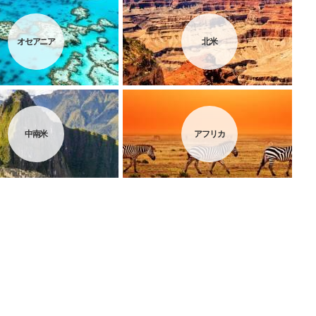
オセアニア
北米
中南米
アフリカ