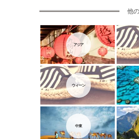
他
アジア
ウィーン
中東