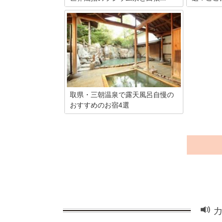
心と身体を芯から癒してくれるのが三朝
鳥取県の東
の湯です。三たび朝を迎えた時には、元
今から85
気になっているといわれているのが三朝
の地域の温
温泉。温泉街ではどこか懐かしい、昔な
るほど、歴
がらの湯治場の雰囲気が漂います。三朝
近年では、
温泉を含んだ鳥取のおすすめのお土産を
効果がある
15選でご紹介します。
回は、三朝
て紹介した
取県・三朝温泉で露天風呂自慢の
おすすめのお宿4選
世界屈指のラジウム泉質の湯として有名
な三朝温泉。ホテルや旅館も多くあり、
鳥取きっての人気温泉地なんですよ！な
かでも今回は、露天風呂自慢の宿を4軒
集めてみました。豪華なリゾートホテル
からこぢんまりした老舗旅館までご紹介
していくので、最後までぜひご覧くださ
い♪