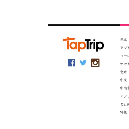
日本
アジ
ヨー
オセ
北米
中東
中南
アフ
まと
特集