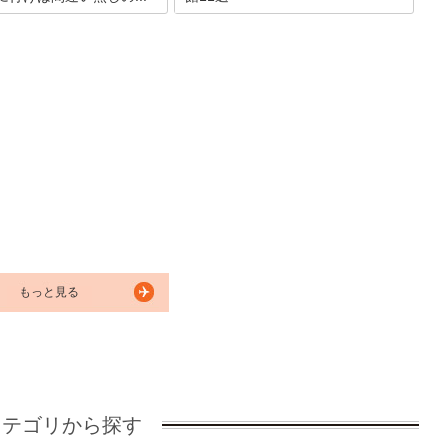
伯郡にある有名な三朝温泉。
鳥取県東伯郡三朝町にある三朝温泉。今
0年以上前の古い書物にも、こ
から800年以上前、ある侍が出くわした
泉についての記述がされてい
年老いた白い狼を弓で射ようとするも、
史のある温泉地です。また、
見逃してあげることに。その晩、その狼
三朝温泉のお湯が医学的にも
が夢に出てきて、温泉の場所を教えたこ
と言われています！そこで今
とから発見されたと言われています。今
温泉地にある人気施設につい
回は、そんな三朝温泉を思う存分楽しめ
いと思います。
る宿を紹介したいと思います。
もっと見る
カテゴリから探す