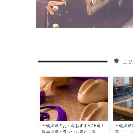
この
三朝温泉のお土産おすすめ15選！
三朝温泉
世界屈指のラジウム泉と白狼...
選！ここ