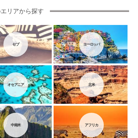
のエリアから探す
セブ
ヨーロッパ
オセアニア
北米
中南米
アフリカ