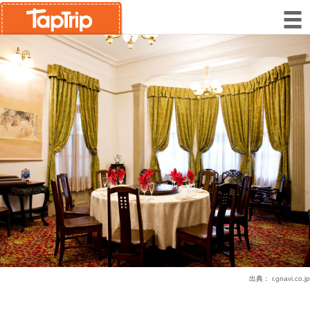
出典：
r.gnavi.co.jp