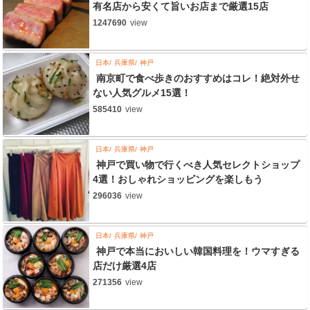
有名店から安くて旨いお店まで厳選15店
1247690
view
日本
兵庫県
神戸
南京町で食べ歩きのおすすめはコレ！絶対外せ
ない人気グルメ15選！
585410
view
日本
兵庫県
神戸
神戸で買い物で行くべき人気セレクトショップ
4選！おしゃれショッピングを楽しもう
296036
view
日本
兵庫県
神戸
神戸で本当においしい韓国料理を！ウマすぎる
店だけ厳選4店
271356
view