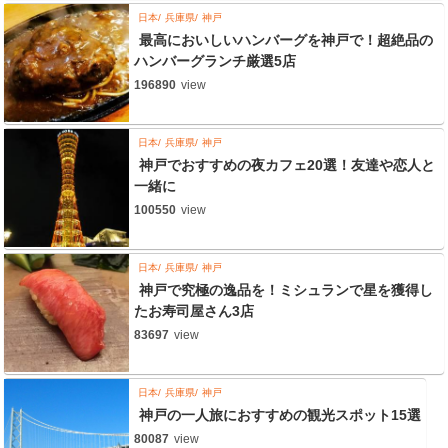
日本
兵庫県
神戸
最高においしいハンバーグを神戸で！超絶品の
ハンバーグランチ厳選5店
196890
view
日本
兵庫県
神戸
神戸でおすすめの夜カフェ20選！友達や恋人と
一緒に
100550
view
日本
兵庫県
神戸
神戸で究極の逸品を！ミシュランで星を獲得し
たお寿司屋さん3店
83697
view
日本
兵庫県
神戸
神戸の一人旅におすすめの観光スポット15選
80087
view