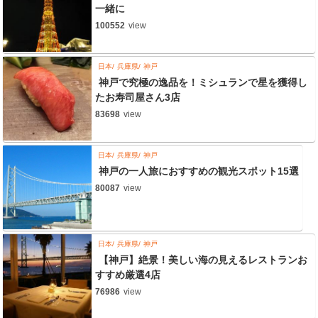
一緒に
100552
view
日本
兵庫県
神戸
神戸で究極の逸品を！ミシュランで星を獲得し
たお寿司屋さん3店
83698
view
日本
兵庫県
神戸
神戸の一人旅におすすめの観光スポット15選
80087
view
日本
兵庫県
神戸
【神戸】絶景！美しい海の見えるレストランお
すすめ厳選4店
76986
view