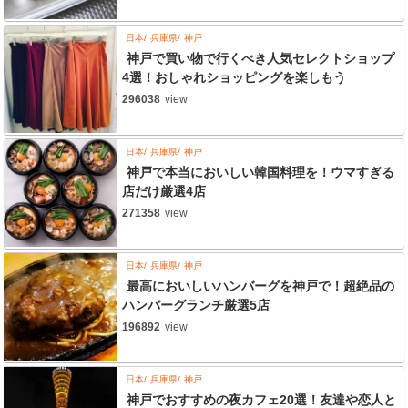
日本
兵庫県
神戸
神戸で買い物で行くべき人気セレクトショップ
4選！おしゃれショッピングを楽しもう
296038
view
日本
兵庫県
神戸
神戸で本当においしい韓国料理を！ウマすぎる
店だけ厳選4店
271358
view
日本
兵庫県
神戸
最高においしいハンバーグを神戸で！超絶品の
ハンバーグランチ厳選5店
196892
view
日本
兵庫県
神戸
神戸でおすすめの夜カフェ20選！友達や恋人と