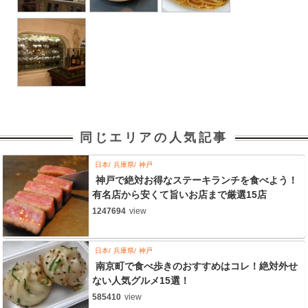
同じエリアの人気記事
日本
兵庫県
神戸
神戸で絶対お得なステーキランチを食べよう！
有名店から安くて旨いお店まで厳選15店
1247694
view
日本
兵庫県
神戸
南京町で食べ歩きのおすすめはコレ！絶対外せ
ない人気グルメ15選！
585410
view