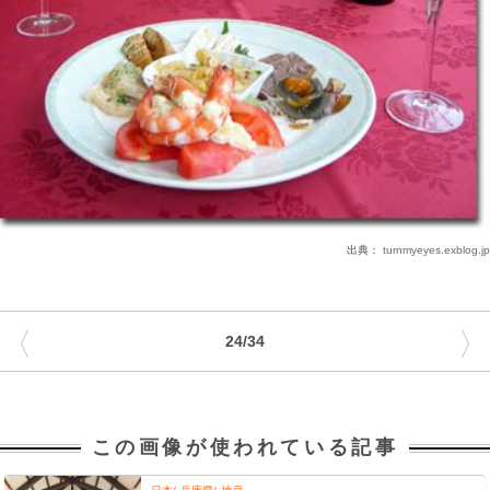
出典：
turnmyeyes.exblog.jp
〈
〉
24/34
この画像が使われている記事