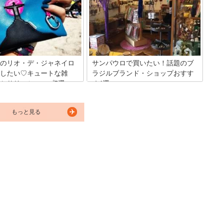
然の中で生きる彼らの姿は雄大で、何と
クセスやターミナル内のラウン
もいえない感慨が湧き上がってきます。
ップ、レストラン情報を満載。
そこで、アマゾンを訪れた際にぜひにも
の混雑状況や近くのおすすめホ
出会いたい野生生物を紹介しましょう。
、サンパウロ国際空港の過ごし
めました。
のリオ・デ・ジャネイロ
サンパウロで買いたい！話題のブ
したい♡キュートな雑
ラジルブランド・ショップおすす
セサリーショップ5選
め4選
と言えば大胆なカラー使いやデ
サッカーとサンバの国といえば、ブラジ
ファッションの宝庫☆今日はリ
ル。大都市サンパウロには、日系会社や
もっと見る
ジャネイロにある、お土産にも
コミュニティーもあり、旅行や出張で行
もゲットしたい、キュート過ぎ
かれる方も多いのではないでしょうか？
ックアウト必須の「雑貨・小
そんなサンパウロ市には、魅力的なお店
セサリー」店を厳選してご紹介
がたくさんあります。今回は、そんな中
思います☆高級ジュエリーから
で特におすすめのブランドショップを紹
旅行の記念にオソロで買いたく
介したいと思います。
グまであります♪必見ですよ☆