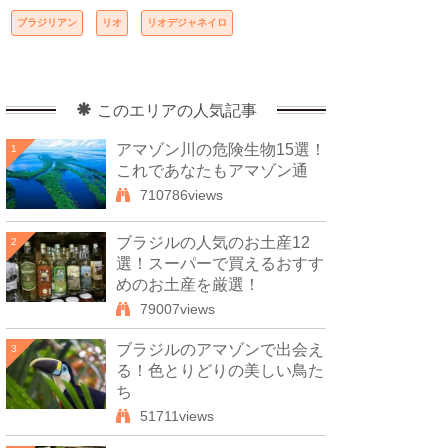
ブラジリアン
リオ
リオデジャネイロ
このエリアの人気記事
アマゾン川の危険生物15選！
1
これであなたもアマゾン通
710786views
ブラジルの人気のお土産12
2
選！スーパーで買えるおすす
めのお土産を厳選！
79007views
ブラジルのアマゾンで出会え
3
る！色とりどりの美しい鳥た
ち
51711views