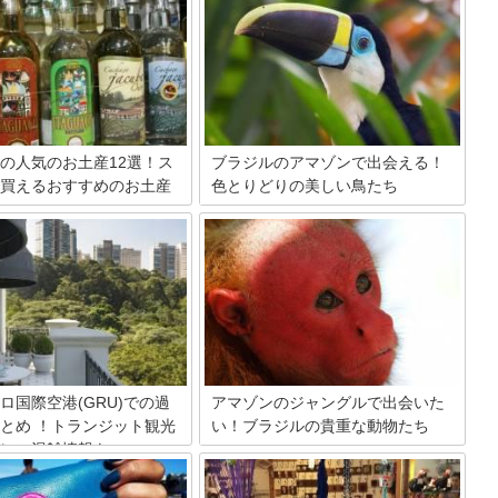
の人気のお土産12選！ス
ブラジルのアマゾンで出会える！
買えるおすすめのお土産
色とりどりの美しい鳥たち
野生種の宝庫といわれるブラジルのアマ
ゾン。熱帯雨林に生息している動物とい
最大の国ブラジル。リオのカー
うと、思い出されるのが色とりどりの美
イグアスの滝やコパカバーナビ
しい鳥ではないでしょうか。とってもカ
でも有名な人気の旅行先です。
ラフルで、見ていて楽しくなる彼らの
んなブラジルのスーパーで手に
姿。そんな鳥たちの中から、特にアマゾ
すめ土産をご紹介します。お土
ンで出会いたい鳥を紹介します！
ならその土地らしいものを選び
。現地のスーパーはその点でう
です！お土産選びのご参考にど
ロ国際空港(GRU)での過
アマゾンのジャングルで出会いた
とめ ！トランジット観光
い！ブラジルの貴重な動物たち
レの混雑情報も
ブラジルに広がるアマゾンのジャングル
は、野生生物の宝庫！日本では見られな
ロ国際空港を紹介します。トラ
い貴重な動植物が生息しています。大自
情報や観光情報をはじめ、市内