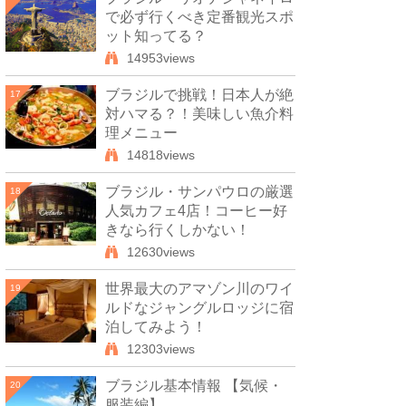
で必ず行くべき定番観光スポ
ット知ってる？
14953views
ブラジルで挑戦！日本人が絶
17
対ハマる？！美味しい魚介料
理メニュー
14818views
ブラジル・サンパウロの厳選
18
人気カフェ4店！コーヒー好
きなら行くしかない！
12630views
世界最大のアマゾン川のワイ
19
ルドなジャングルロッジに宿
泊してみよう！
12303views
ブラジル基本情報 【気候・
20
服装編】