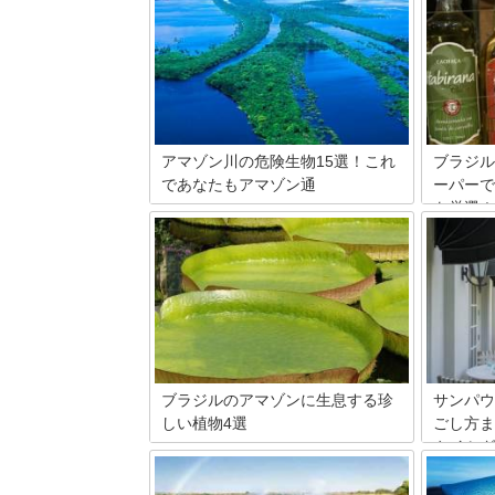
アマゾン川の危険生物15選！これ
ブラジル
であなたもアマゾン通
ーパーで
を厳選！
アマゾン川は、陸海空全てに殺人鬼がい
るような環境です。物理的な攻撃力が高
南米大陸
い生物や、毒でじわじわと攻めるタイプ
ニバルや
など、無知識のまま行くと骨壺に入って
ーチなど
帰ることになります。したがって、この
今回はそ
記事でその危険性を知り、アマゾン川の
入るおす
旅行に役立ててください。
産を買う
たいもの
ってつけ
うぞ！
ブラジルのアマゾンに生息する珍
サンパウ
しい植物4選
ごし方ま
やイミグ
熱帯雨林のジャングルに覆われたブラジ
ルのアマゾン。いろいろな動物や植物が
サンパウ
生息している自然の宝庫です。もちろ
ンジット