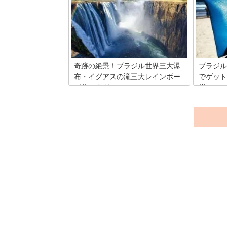
ん、日本にはいない珍しい動植物にもあ
までのア
ふれています。そんな中から、アマゾン
ジ、ショ
に行ったら出会いたい植物を4種類厳選
イミグレ
して紹介していきます。
テルなど
方をまと
奇跡の絶景！ブラジル世界三大瀑
ブラジル
布・イグアスの滝三大レインボー
でゲット
が美しすぎる
貨・アク
ブラジルとアルゼンチンの2国に渡る全
ブラジル
長4,000mで世界最大を誇る「イグアス
ザインの
の滝」。そんな死ぬまでに一度は行って
オ・デ・
みたい絶景スポットの、自然が創りだす
自分用に
奇跡の現象を皆さんはご存知ですか？今
て女子ノ
日はイグアスの滝で観ることが出来たら
物・アク
本当にラッキーな、3つの奇跡のような
したいと
現象をご紹介します。
ブラジル
なるバッ