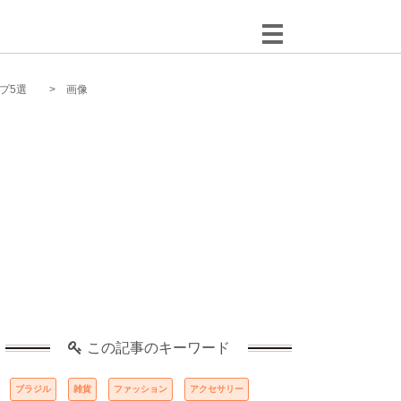
プ5選
画像
この記事のキーワード
ブラジル
雑貨
ファッション
アクセサリー