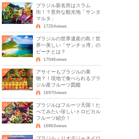
ブラジル新名所はスラム
12
街！？意外な観光地「サンタ
マルタ」
17254views
ブラジルの世界遺産の島！世
13
界一美しい「サンチョ湾」の
ビーチとは？
17046views
アサイーもブラジルの果
14
物？！現地で食べられるブラ
ジル産フルーツ図鑑
16970views
ブラジルはフルーツ天国！た
15
べてみたい珍しいトロピカル
フルーツ紹介！
16863views
ブラジル・リオデジャネイロ
16