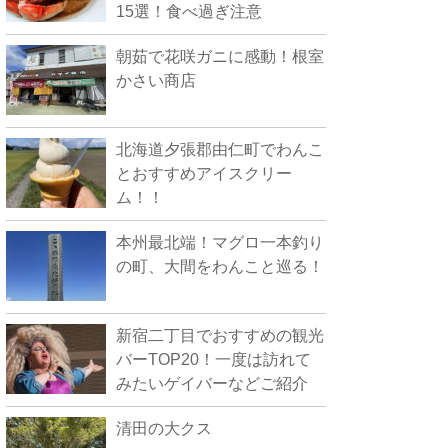
15選！食べ過ぎ注意
朝茹で花咲ガニに感動！根室
かさい商店
北海道夕張郡由仁町でわんこ
とおすすめアイスクリー
ム！！
本州最北端！マグロ一本釣り
の町、大間をわんこと巡る！
新宿二丁目でおすすめの観光
バーTOP20！一度は訪れて
みたいゲイバーなどご紹介
清田の大クス