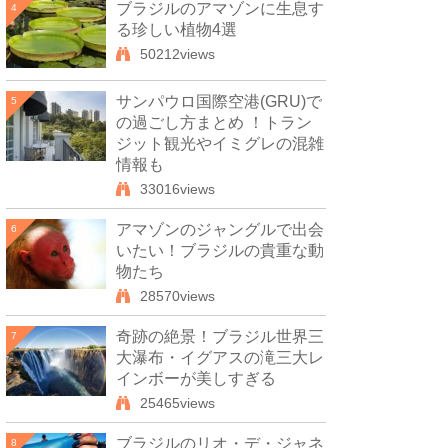
ブラジルのアマゾンに生息す
4
る珍しい植物4選
50212views
サンパウロ国際空港(GRU)で
5
の過ごし方まとめ ！トラン
ジット観光やイミグレの混雑
情報も
33016views
アマゾンのジャングルで出会
6
いたい！ブラジルの貴重な動
物たち
28570views
奇跡の絶景！ブラジル世界三
7
大瀑布・イグアスの滝三大レ
インボーが美しすぎる
25465views
ブラジルのリオ・デ・ジャネ
8