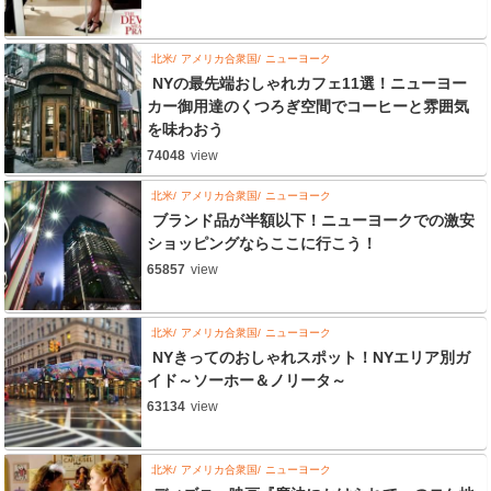
北米
アメリカ合衆国
ニューヨーク
NYの最先端おしゃれカフェ11選！ニューヨー
カー御用達のくつろぎ空間でコーヒーと雰囲気
を味わおう
74048
view
北米
アメリカ合衆国
ニューヨーク
ブランド品が半額以下！ニューヨークでの激安
ショッピングならここに行こう！
65857
view
北米
アメリカ合衆国
ニューヨーク
NYきってのおしゃれスポット！NYエリア別ガ
イド～ソーホー＆ノリータ～
63134
view
北米
アメリカ合衆国
ニューヨーク