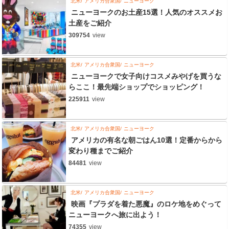
北米
アメリカ合衆国
ニューヨーク
ニューヨークのお土産15選！人気のオススメお
土産をご紹介
309754
view
北米
アメリカ合衆国
ニューヨーク
ニューヨークで女子向けコスメみやげを買うな
らここ！最先端ショップでショッピング！
225911
view
北米
アメリカ合衆国
ニューヨーク
アメリカの有名な朝ごはん10選！定番からから
変わり種までご紹介
84481
view
北米
アメリカ合衆国
ニューヨーク
映画『プラダを着た悪魔』のロケ地をめぐって
ニューヨークへ旅に出よう！
74355
view