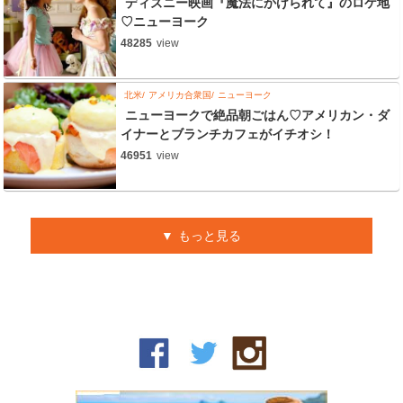
ディズニー映画『魔法にかけられて』のロケ地
♡ニューヨーク
48285
view
北米
アメリカ合衆国
ニューヨーク
ニューヨークで絶品朝ごはん♡アメリカン・ダ
イナーとブランチカフェがイチオシ！
46951
view
もっと見る