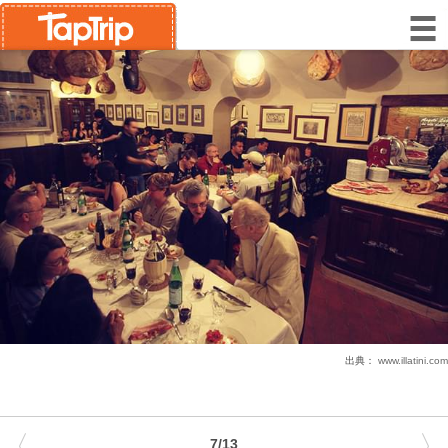
出典：
www.illatini.com
〈
〉
7/13