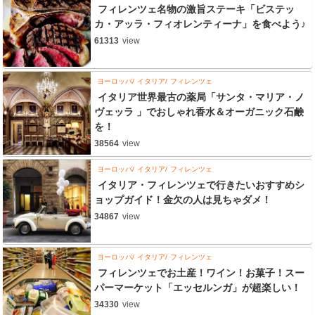
フィレンツェ名物の激旨ステーキ「ビステッ
カ・アッラ・フィオレンティーナ」を食べよう♪
61313
view
ヨーロッパ
イタリア
フィレンツェ
イタリア世界最古の薬局「サンタ・マリア・ノ
ヴェッラ 」でおしゃれ香水＆オーガニック石鹸
を！
38564
view
ヨーロッパ
イタリア
フィレンツェ
イタリア・フィレンツェで行きたいおすすめシ
ョップガイド！金欠の人は見ちゃダメ！
34867
view
ヨーロッパ
イタリア
フィレンツェ
フィレンツェでお土産！ワイン！お菓子！スー
パーマーケット「エッセルンガ」が超楽しい！
34330
view