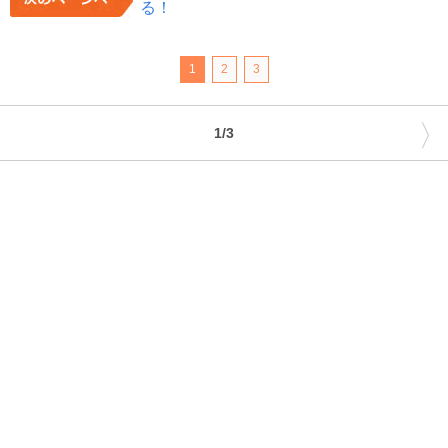
る！
1
2
3
〉
1/3