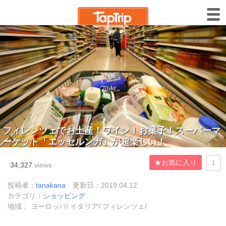
フィレンツェでお土産！ワイン！お菓子！スーパーマ
ーケット「エッセルンガ」が超楽しい！
★お気に入り
1
34,327
views
投稿者：
tanakana
更新日：2019.04.12
カテゴリ：
ショッピング
地域： ヨーロッパ/ イタリア/ フィレンツェ/