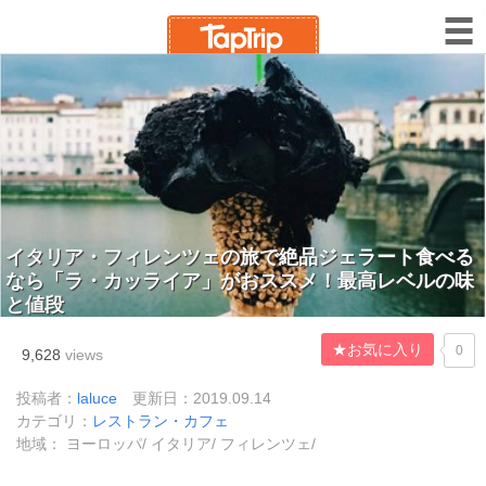
イタリア・フィレンツェの旅で絶品ジェラート食べる
なら「ラ・カッライア」がおススメ！最高レベルの味
と値段
★お気に入り
0
9,628
views
投稿者：
laluce
更新日：2019.09.14
カテゴリ：
レストラン・カフェ
地域： ヨーロッパ/ イタリア/ フィレンツェ/