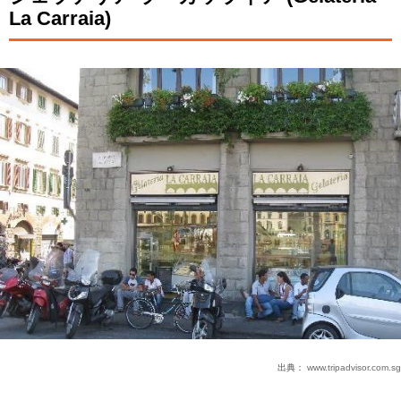
La Carraia)
出典：
www.tripadvisor.com.sg