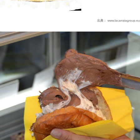
出典：
www.lacarraiagroup.eu