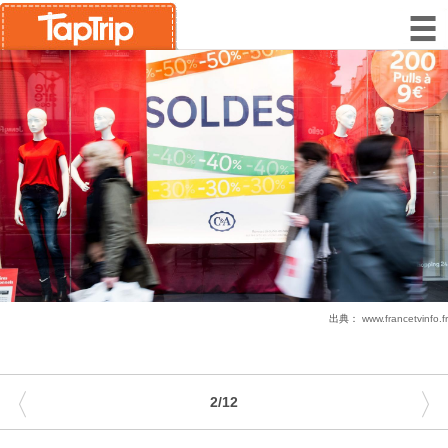
出典：
www.francetvinfo.fr
〈
〉
2/12