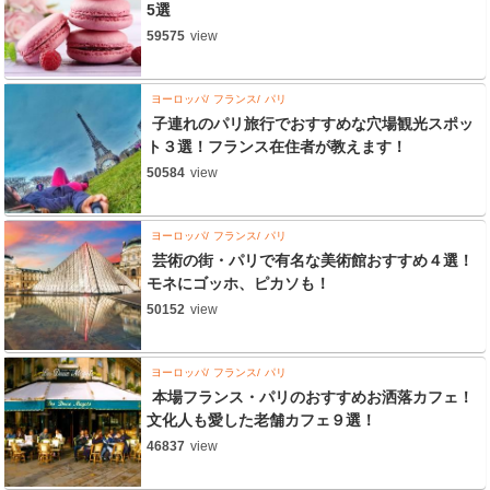
5選
59575
view
ヨーロッパ
フランス
パリ
子連れのパリ旅行でおすすめな穴場観光スポッ
ト３選！フランス在住者が教えます！
50584
view
ヨーロッパ
フランス
パリ
芸術の街・パリで有名な美術館おすすめ４選！
モネにゴッホ、ピカソも！
50152
view
ヨーロッパ
フランス
パリ
本場フランス・パリのおすすめお洒落カフェ！
文化人も愛した老舗カフェ９選！
46837
view