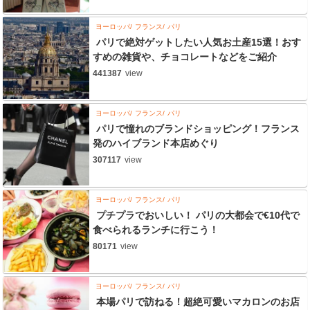
ヨーロッパ
フランス
パリ
パリで絶対ゲットしたい人気お土産15選！おす
すめの雑貨や、チョコレートなどをご紹介
441387
view
ヨーロッパ
フランス
パリ
パリで憧れのブランドショッピング！フランス
発のハイブランド本店めぐり
307117
view
ヨーロッパ
フランス
パリ
プチプラでおいしい！ パリの大都会で€10代で
食べられるランチに行こう！
80171
view
ヨーロッパ
フランス
パリ
本場パリで訪ねる！超絶可愛いマカロンのお店