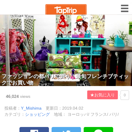
ファッションの都パリで買う！最旬フレンチブティッ
クでお買い物
★お気に入り
0
46,024
views
投稿者：
Y_Mishima
更新日：2019.04.02
カテゴリ：
ショッピング
地域： ヨーロッパ/ フランス/ パリ/