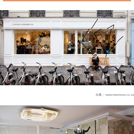
出典：
www.missmoss.co.za