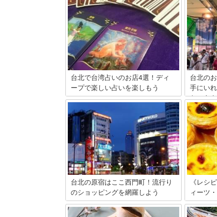
台北で台湾占いのお店4選！ディ
台北のお
ープで楽しい占いを楽しもう
手にいれ
ケーキや
高い的中率を誇るといわれる台湾占い。
日本とはひと味違うディープな占いを体
日本から
験してみませんか？台北にある観光客で
北。アジ
も利用しやすく、クチコミでも評判の高
トもたく
いお店を厳選して紹介します。
ッシュし
ます。そ
お土産を
台北の原宿はここ西門町！流行り
《レシピ
のショッピングを網羅しよう
ィーツ・
なんと言っても若者で賑わっている流行
みんな大
発信タウン！ MRT西門駅6番出口を出た
日本から