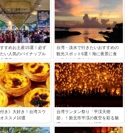
すすめお土産15選！必ず
台湾・淡水で行きたいおすすめの
たい人気のパイナップル
観光スポット6選！海に夜景に食
文房具！
べ歩きやお寺まで！
ほど近く女子旅にも人気の台
台湾八景のひとつに数えられ、「東方の
ア有数の大都市で、観光スポッ
ベニス」と称されている「淡水（タンシ
さん。週末を利用して、リフレ
ェ）」。 台北地区を代表する絶景が見ら
たい人に人気の観光地でもあり
れるスポットとして有名です。 今回は
んな台北でゲットしたい最新の
「淡水」のおすすめスポットをご紹介し
ピックアップしてみました。
ていきます。
付き》大好き！台湾スウ
台湾ランタン祭り「平渓天燈
オススメ10選
節」！新北市平渓の夜空を彩る魅
惑のフェスティバル特集
好き！台湾グルメの食べ歩き♡
も近い台湾だからこそできる、
一生に一度は訪れたい幻想的なお祭り