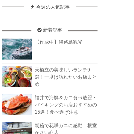
今週の人気記事
新着記事
【作成中】淡路島観光
天橋立の美味しいランチ9
選！一度は訪れたいお店まと
め
福井で海鮮＆カニ食べ放題・
バイキングのお店おすすめの
15選！食べ過ぎ注意
朝茹で花咲ガニに感動！根室
かさい商店