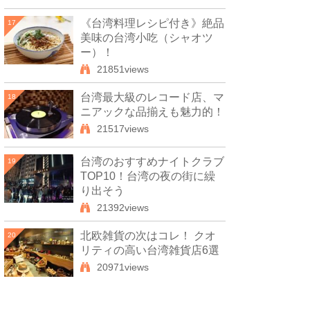
《台湾料理レシピ付き》絶品
17
美味の台湾小吃（シャオツ
ー）！
21851views
台湾最大級のレコード店、マ
18
ニアックな品揃えも魅力的！
21517views
台湾のおすすめナイトクラブ
19
TOP10！台湾の夜の街に繰
り出そう
21392views
北欧雑貨の次はコレ！ クオ
20
リティの高い台湾雑貨店6選
20971views