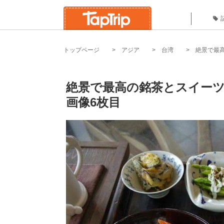
トップページ
アジア
台湾
絶景で最
絶景で最高の銘茶とスイーツ
画像6枚目