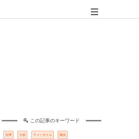
この記事のキーワード
台湾
九份
ティータイム
観光