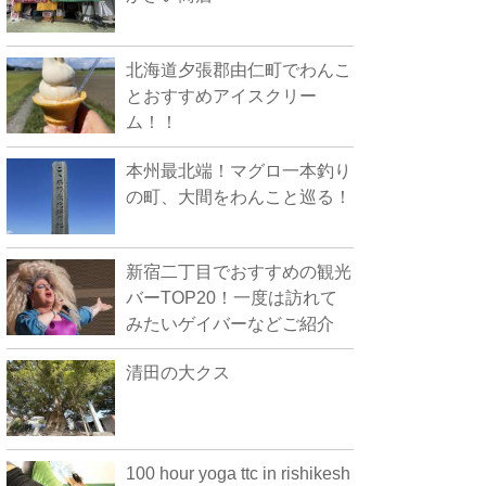
北海道夕張郡由仁町でわんこ
とおすすめアイスクリー
ム！！
本州最北端！マグロ一本釣り
の町、大間をわんこと巡る！
新宿二丁目でおすすめの観光
バーTOP20！一度は訪れて
みたいゲイバーなどご紹介
清田の大クス
100 hour yoga ttc in rishikesh