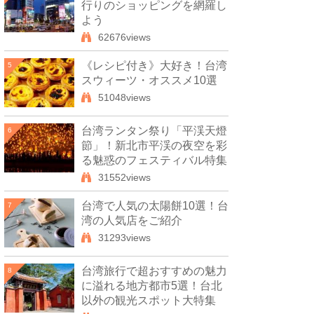
行りのショッピングを網羅し
よう
62676views
《レシピ付き》大好き！台湾
5
スウィーツ・オススメ10選
51048views
台湾ランタン祭り「平渓天燈
6
節」！新北市平渓の夜空を彩
る魅惑のフェスティバル特集
31552views
台湾で人気の太陽餅10選！台
7
湾の人気店をご紹介
31293views
台湾旅行で超おすすめの魅力
8
に溢れる地方都市5選！台北
以外の観光スポット大特集