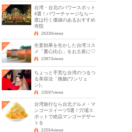
台湾・台北のパワースポット
13
4選！パワーチャージなら一
度は行く価値のあるおすすめ
寺院
26330views
生姜効果を生かした台湾コス
14
メ「薑心比心」をお土産に♡
23873views
ちょっと手荒な台湾のつるつ
15
る美容法「挽臉(ワンリェ
ン)」
23597views
台湾旅行なら台北グルメ・マ
16
ンゴースイーツ5選！穴場ス
ポットで絶品マンゴーデザー
トを
22554views