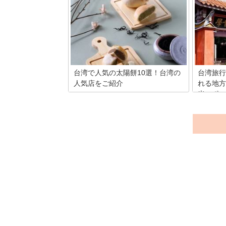
らそこはもう繁華街！西門町の５つのお
海外ショ
さえておきたいポイントをご紹介！
品スイー
台湾で人気の太陽餅10選！台湾の
台湾旅行
人気店をご紹介
れる地方
光スポッ
台湾を訪れた際に一度は味わいたい名物
料理が「太陽餅」。 サクサクした皮にモ
台湾とい
チモチした餡が包まれている焼き菓子で
名！金銭
あり、台湾では馴染みのあるお菓子でも
で、海外
あります。そんな手軽で台湾で親しまれ
旅行客が
ている「太陽餅」が美味しく味わえる本
す。そん
場台湾のお店をご紹介していきます。
ているの
ト。そこ
尽くす為
ご紹介し