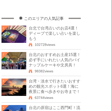
このエリアの人気記事
台北で台湾占いのお店4選！
1
ディープで楽しい占いを楽し
もう
102728views
台北のおすすめお土産15選！
2
必ず手にいれたい人気のパイ
ナップルケーキや文房具！
98382views
台湾・淡水で行きたいおすす
3
めの観光スポット6選！海に
夜景に食べ歩きやお寺まで！
63744views
台北の原宿はここ西門町！流
4