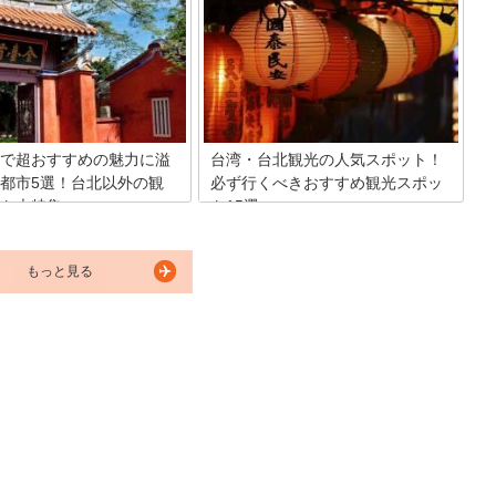
ートトリップのメッカ台湾の絶
「平渓天燈節」。 台湾の新北市平渓で開
ツをご紹介します。
催され、夜空を無数のランタンが埋め尽
くします。そんな、年に一度の美しすぎ
るランタン祭り「平渓天燈節」の魅力を
たっぷりとご紹介します！
で超おすすめの魅力に溢
台湾・台北観光の人気スポット！
都市5選！台北以外の観
必ず行くべきおすすめ観光スポッ
ト大特集
ト15選
えば日本と仲が良いことでも有
日本からアクセスもしやすく、気軽に行
的にも比較的気軽に行けるの
くことのできる人気都市である台北。親
もっと見る
旅行ビギナーをはじめ日本人の
日国として知られる台湾は海外旅行初心
比較的多くみられる国の一つで
者の方にもおすすめです。台北を訪れた
な台湾で、徐々に注目が集まっ
ら絶対に行っておきたい定番の観光名所
が台北以外の地方の観光スポッ
をまとめてみました！
で今回は、台湾の魅力を味わい
にも、地方都市の魅力を存分に
ます！