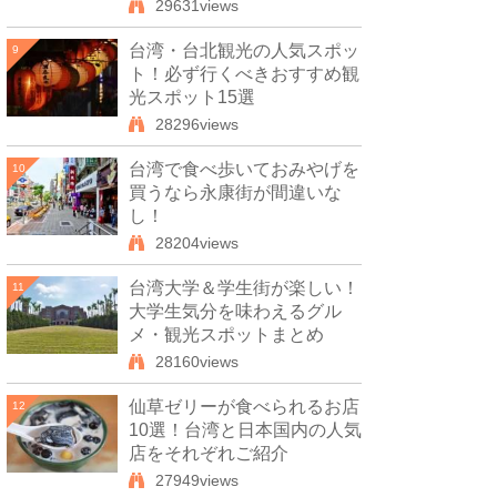
29631views
台湾・台北観光の人気スポッ
9
ト！必ず行くべきおすすめ観
光スポット15選
28296views
台湾で食べ歩いておみやげを
10
買うなら永康街が間違いな
し！
28204views
台湾大学＆学生街が楽しい！
11
大学生気分を味わえるグル
メ・観光スポットまとめ
28160views
仙草ゼリーが食べられるお店
12
10選！台湾と日本国内の人気
店をそれぞれご紹介
27949views