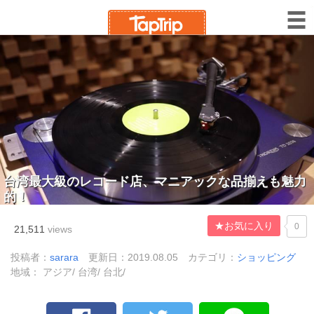
台湾最大級のレコード店、マニアックな品揃えも魅力
的！
★お気に入り
0
21,511
views
投稿者：
sarara
更新日：2019.08.05
カテゴリ：
ショッピング
地域： アジア/ 台湾/ 台北/