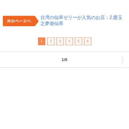
台湾の仙草ゼリーが人気のお店：2.愛玉
之夢遊仙草
1
2
3
4
5
6
〉
1/6