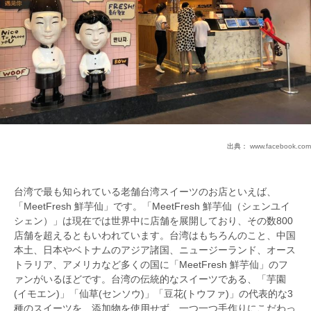
出典：
www.facebook.com
台湾で最も知られている老舗台湾スイーツのお店といえば、
「MeetFresh 鮮芋仙」です。「MeetFresh 鮮芋仙（シェンユイ
シェン）」は現在では世界中に店舗を展開しており、その数800
店舗を超えるともいわれています。台湾はもちろんのこと、中国
本土、日本やベトナムのアジア諸国、ニュージーランド、オース
トラリア、アメリカなど多くの国に「MeetFresh 鮮芋仙」のフ
ァンがいるほどです。台湾の伝統的なスイーツである、「芋園
(イモエン)」「仙草(センソウ)」「豆花(トウファ)」の代表的な3
種のスイーツを、添加物を使用せず、一つ一つ手作りにこだわっ