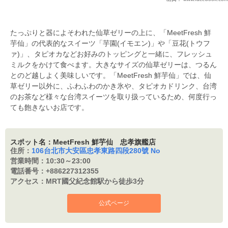
たっぷりと器によそわれた仙草ゼリーの上に、「MeetFresh 鮮
芋仙」の代表的なスイーツ「芋園(イモエン)」や「豆花(トウフ
ァ)」、タピオカなどお好みのトッピングと一緒に、フレッシュ
ミルクをかけて食べます。大きなサイズの仙草ゼリーは、つるん
とのど越しよく美味しいです。「MeetFresh 鮮芋仙」では、仙
草ゼリー以外に、ふわふわのかき氷や、タピオカドリンク、台湾
のお茶など様々な台湾スイーツを取り扱っているため、何度行っ
ても飽きないお店です。
スポット名：MeetFresh 鮮芋仙 忠孝旗艦店
住所：
106台北市大安區忠孝東路四段280號 No
営業時間：
10:30～23:00
電話番号：
+886227312355
アクセス：
MRT國父紀念館駅から徒歩3分
公式ページ