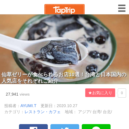
仙草ゼリーが食べられるお店10選！台湾と日本国内の
人気店をそれぞれご紹介
★お気に入り
0
27,941
views
投稿者：
AYUMI.T
更新日：2020.10.27
カテゴリ：
レストラン・カフェ
地域： アジア/ 台湾/ 台北/