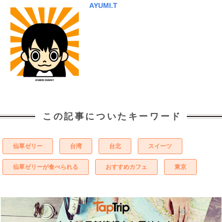
AYUMI.T
この記事についたキーワード
仙草ゼリー
台湾
台北
スイーツ
仙草ゼリーが食べられる
おすすめカフェ
東京