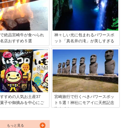
る旨味のある辛さ！そしてもう
崎県と言えば、宮崎県地鶏炭火焼や、冷
んにゃく麺。しかし、こんにゃ
や汁など宮崎の名物グルメがいっぱいあ
ているわけではなく、小麦粉と
ります！他にも旅行の合間に、気軽に安
作られていますが、食感がこん
いランチを探している人が多いのでは？
似ているためそう呼ばれていま
迷ったときにぜひ、こちらのページをチ
店もたくさんあり、今回は中で
ェックしてくださいね。
メのお店を5店舗ご紹介いたし
で絶品宮崎牛が食べられ
神々しい光に包まれるパワースポ
名店おすすめ５選
ット「真名井の滝」が美しすぎる
来たら食べたいのが宮崎牛！そ
天然記念物に指定された高千穂峡にある
を、焼肉・ステーキ・和食・洋
「真名井の滝」。国内でも大変人気のあ
料理でいただける宮崎市内のお
る観光地ですが、実はここ、最強のパワ
舗ずつ、全部で5店舗ご紹介した
ースポットとしても名高いのです！とっ
ます。
ても神秘的で美しい滝を一目見てみれ
ば、そのパワーを感じざるを得なくなる
ことでしょう。神話と密接な関係にある
真名井の滝の魅力に迫ります！
すすめの人気お土産37
宮崎旅行で行くべきパワースポッ
菓子や御摘みを中心にご
ト５選！神社にモアイに天然記念
物まで！
色があるように、人が知覚でき
マンゴーの一大名産地として有名になっ
5原味や4原味が存在し、人によ
た宮崎県。そんな宮崎には神秘と謎に包
もっと見る
きく違うこともあります。よっ
まれた場所が多くあることをご存知でし