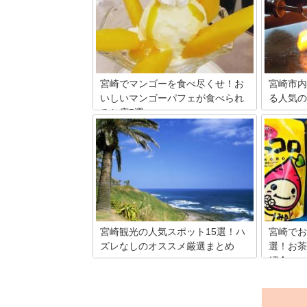
み出され
す。そこで、宮崎に行ったら絶対に買っ
一つはこ
て帰りたい人気の宮崎のお土産を厳選し
くを使っ
て15品ご紹介します！
そば粉で
にゃくに
す。専門
もオスス
宮崎でマンゴーを食べ尽くせ！お
宮崎市内
ます。
いしいマンゴーパフェが食べられ
る人気の
るお店5選
宮崎県に
の宮崎牛
宮崎県といえば、真っ先に思いつくのが
食・創作
マンゴー！マンゴーを使用したものはた
店を1店
くさんありますが、その中でもより満足
いと思い
感が得られるのはマンゴーパフェだと思
います。宮崎県でマンゴーパフェが食べ
られるお店を5店舗ご紹介したいと思い
ます。
宮崎観光の人気スポット15選！ハ
宮崎でお
ズレなしのオススメ厳選まとめ
選！お茶
紹介
宮崎県といえばやはり綺麗な海岸線！海
はきらめき、南国情緒たっぷりです。そ
色の三原
の昔は、新婚旅行のメッカだった宮崎に
る味にも
は魅力的なスポットが満載！今回は、お
っては大