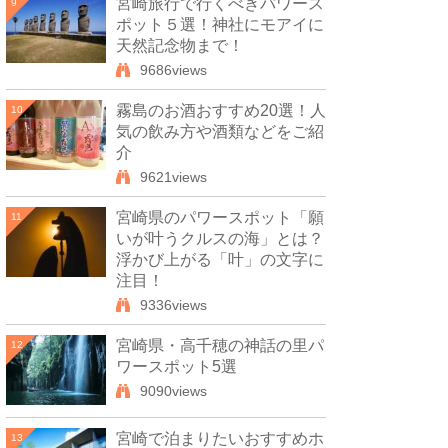
宮崎旅行で行くべきパワース
9
ポット５選！神社にモアイに
天然記念物まで！
9686views
霧島のお酒おすすめ20選！人
10
気の飲み方や酒類などをご紹
介
9621views
宮崎県のパワースポット「願
11
いが叶うクルスの海」とは？
浮かび上がる「叶」の文字に
注目！
9336views
宮崎県・高千穂の神話の里パ
12
ワースポット5選
9090views
宮崎で泊まりたいおすすめホ
13