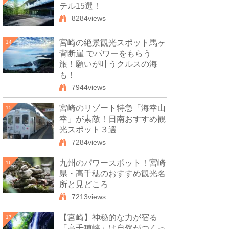
テル15選！
8284views
宮崎の絶景観光スポット馬ヶ
14
背断崖 でパワーをもらう
旅！願いが叶うクルスの海
も！
7944views
宮崎のリゾート特急「海幸山
15
幸」が素敵！日南おすすめ観
光スポット３選
7284views
九州のパワースポット！宮崎
16
県・高千穂のおすすめ観光名
所と見どころ
7213views
【宮崎】神秘的な力が宿る
17
「高千穂峡」は自然がつくっ