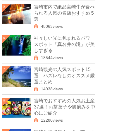
宮崎市内で絶品宮崎牛が食べ
5
られる人気の名店おすすめ５
選
48063views
神々しい光に包まれるパワー
6
スポット「真名井の滝」が美
しすぎる
18544views
宮崎観光の人気スポット15
7
選！ハズレなしのオススメ厳
選まとめ
14938views
宮崎でおすすめの人気お土産
8
37選！お茶菓子や御摘みを中
心にご紹介
12280views