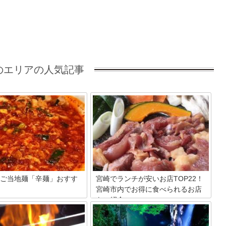
のエリアの人気記事
ご当地麺「辛麺」おすす
宮崎でランチが安いお店TOP22！
宮崎市内でお得に食べられるお店
をご紹介
ご当地グルメに「辛麺」という
のはご存知ですか？特徴は書い
グルメ大国日本の中で、今回は「宮崎
とく、ニンニクと唐辛子から生
県」のランチに注目して紹介します。宮