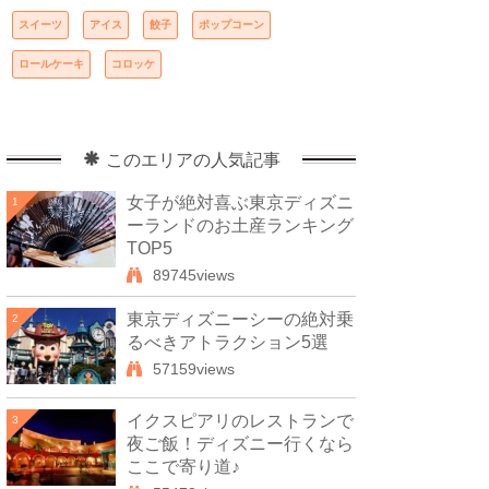
スイーツ
アイス
餃子
ポップコーン
ロールケーキ
コロッケ
このエリアの人気記事
女子が絶対喜ぶ東京ディズニ
1
ーランドのお土産ランキング
TOP5
89745views
東京ディズニーシーの絶対乗
2
るべきアトラクション5選
57159views
イクスピアリのレストランで
3
夜ご飯！ディズニー行くなら
ここで寄り道♪