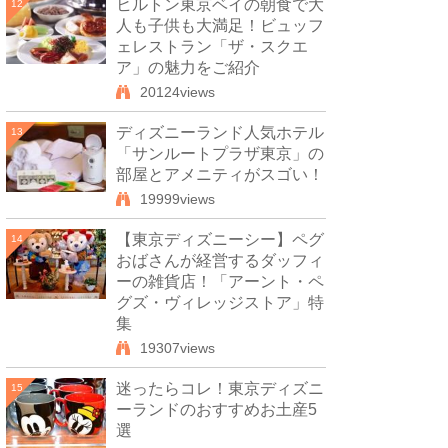
ヒルトン東京ベイの朝食で大
12
人も子供も大満足！ビュッフ
ェレストラン「ザ・スクエ
ア」の魅力をご紹介
20124views
ディズニーランド人気ホテル
13
「サンルートプラザ東京」の
部屋とアメニティがスゴい！
19999views
【東京ディズニーシー】ペグ
14
おばさんが経営するダッフィ
ーの雑貨店！「アーント・ペ
グズ・ヴィレッジストア」特
集
19307views
迷ったらコレ！東京ディズニ
15
ーランドのおすすめお土産5
選