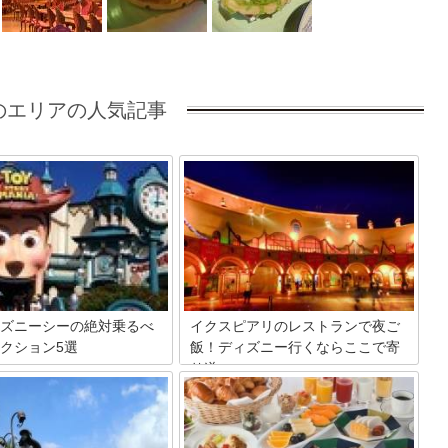
のエリアの人気記事
ズニーシーの絶対乗るべ
イクスピアリのレストランで夜ご
クション5選
飯！ディズニー行くならここで寄
り道♪
好き夢の国！東京ディズニーシ
ク内にはたくさんのアトラクシ
老若男女問わず年中幅広い来場客で賑わ
って、どれも長蛇の列を作って
うディズニーランド。めいいっぱい楽し
長い時間並んで失敗…なんて思
んだ後は、お腹が減ってきてしまうもの
くないですよね！そこで今回
ですよね。そんなあなたはディズニーラ