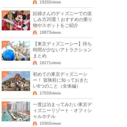
19292views
妊婦さんのディズニーでの楽
16
しみ方20選！おすすめの乗り
物やスポットをご紹介
18873views
【東京ディズニーシー】待ち
17
時間が少ないアトラクション
まとめ
18271views
初めての東京ディズニーシ
18
ー！ 冒険前に知っておきた
い6つのこと（全体編）
17033views
一度は泊まってみたい東京デ
19
ィズニーリゾート・オフィシ
ャルホテル
15903views