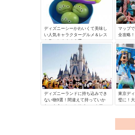
ます。女性に絶対喜ばれる東京ディズニ
は、東京
ーランドのお土産を個人的なランキング
るべき！
にしてみました！
ご紹介し
ディズニーシーかわいくて美味し
マップで
い人気キャラクターグルメ＆レス
全攻略！
トランおすすめ９選
今年、1
ディズニ
ロマンチックな雰囲気のするディズニー
人も楽し
シー。家族や友達、恋人、大好きな人た
あるのが
ちと訪れたいですよね。ディズニーシー
水路が張
に訪れた時にぜひ食べたい絶品おすすめ
ょっと複
フードとスイーツが食べられるお店を紹
ップで効
介します。見た目はキャラクターでかわ
イントで
いらしく、味は本格的なので最高です。
ディズニーランドに持ち込みでき
東京ディ
ない物9選！間違えて持っていか
璧に！大
ないようにしっかりチェック♡
ディズニ
ね。です
ディズニーランドには持ち込み禁止アイ
クション
テムがあります。この記事を参考に、デ
げ句の果
ィズニーランド行く前に持ち物を必ずチ
はなくな
ェックして、間違えて持っていかないよ
あまり待