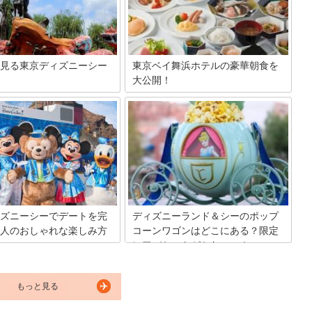
ディズニーシーのこれだけは乗
ンドに併設されたイクスピアリ内でお食
おすすめアトラクションを5つ
事を楽しんでみてはいかがでしょうか。
ます。
見る東京ディズニーシー
東京ベイ舞浜ホテルの豪華朝食を
大公開！
5周年でますます盛り上がる東京
朝食は1日の元気の源！東京ディズニー
ーシーは、子供だけじゃなく大
リゾートオフィシャルホテルのここ東京
めるアトラクションやショーが
ベイ舞浜ホテルでは、朝から元気の出る
大きな魅力！ただ、パーク内に
豪華朝食を頂く事が出来ます。こちらを
り巡らされているので、道がち
参考にして、ホテル選びに役立てて頂け
雑。そんなディズニーシーはマ
れば幸いです☆
率よく移動することが攻略のポ
すよ。
ズニーシーでデートを完
ディズニーランド＆シーのポップ
人のおしゃれな楽しみ方
コーンワゴンはどこにある？限定
レアバケットがかわいい！
シーでのデートは楽しいですよ
が、混雑は避けられず、アトラ
東京ディズニーランド＆ディズニーシー
やレストランで長時間待ち…挙
内の各所で販売されているポップコーン
てには、疲れて楽しむどころで
もっと見る
は、ポップコーンワゴンでの販売の他
る可能性があります。そこで、
に、一部レストランでも取り扱いがある
たずにゆったり大人のデートを