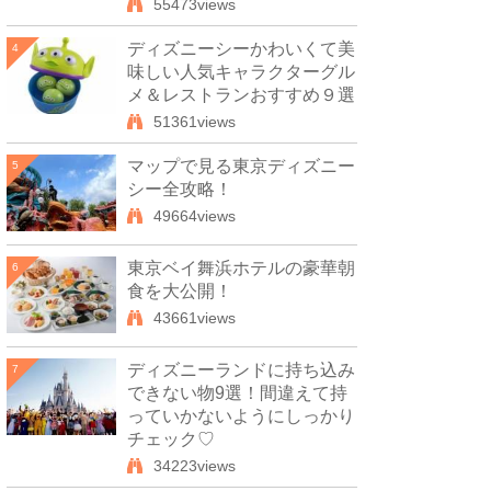
55473views
ディズニーシーかわいくて美
4
味しい人気キャラクターグル
メ＆レストランおすすめ９選
51361views
マップで見る東京ディズニー
5
シー全攻略！
49664views
東京ベイ舞浜ホテルの豪華朝
6
食を大公開！
43661views
ディズニーランドに持ち込み
7
できない物9選！間違えて持
っていかないようにしっかり
チェック♡
34223views