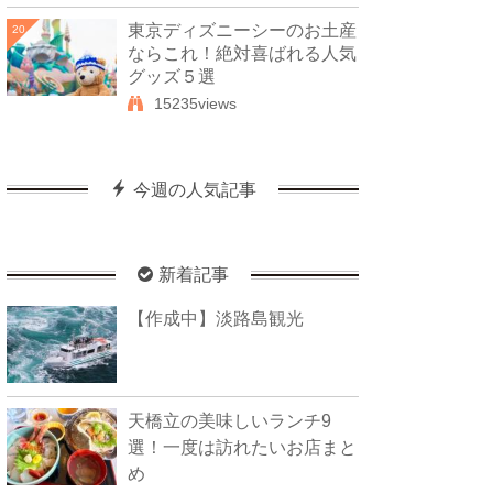
東京ディズニーシーのお土産
20
ならこれ！絶対喜ばれる人気
グッズ５選
15235views
今週の人気記事
新着記事
【作成中】淡路島観光
天橋立の美味しいランチ9
選！一度は訪れたいお店まと
め