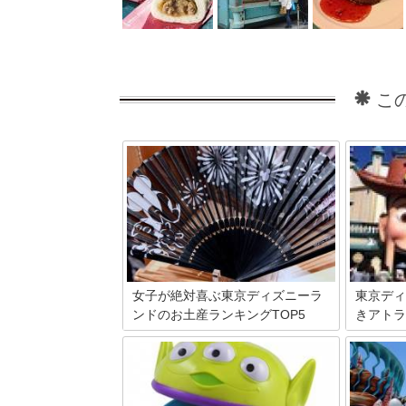
こ
女子が絶対喜ぶ東京ディズニーラ
東京ディ
ンドのお土産ランキングTOP5
きアトラ
一年を通してさまざまなグッズが販売さ
みんな大
れている東京ディズニーランド。東京デ
ー。パー
ィズニーシーと比較すると、パークの雰
ョンがあ
囲気と同様にディズニーランドのほうが
います。
ポップで可愛いグッズが多い印象があり
いはした