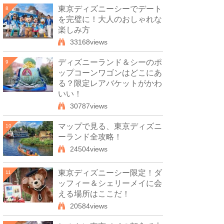
東京ディズニーシーでデート
8
を完璧に！大人のおしゃれな
楽しみ方
33168views
ディズニーランド＆シーのポ
9
ップコーンワゴンはどこにあ
る？限定レアバケットがかわ
いい！
30787views
マップで見る、東京ディズニ
10
ーランド全攻略！
24504views
東京ディズニーシー限定！ダ
11
ッフィー＆シェリーメイに会
える場所はここだ！
20584views