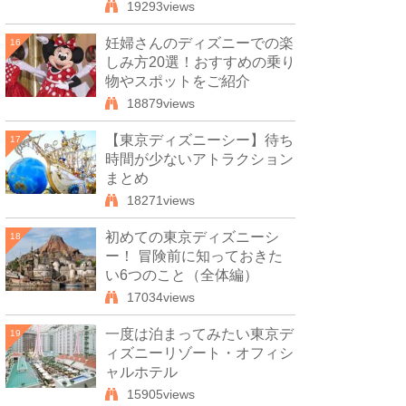
19293views
妊婦さんのディズニーでの楽
16
しみ方20選！おすすめの乗り
物やスポットをご紹介
18879views
【東京ディズニーシー】待ち
17
時間が少ないアトラクション
まとめ
18271views
初めての東京ディズニーシ
18
ー！ 冒険前に知っておきた
い6つのこと（全体編）
17034views
一度は泊まってみたい東京デ
19
ィズニーリゾート・オフィシ
ャルホテル
15905views