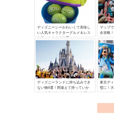
ポップで可愛いグッズが多い印象があり
いはした
ます。女性に絶対喜ばれる東京ディズニ
は、東京
ーランドのお土産を個人的なランキング
るべき！
にしてみました！
ご紹介し
ディズニーシーかわいくて美味し
マップで
い人気キャラクターグルメ＆レス
全攻略！
トランおすすめ９選
今年、1
ディズニ
ロマンチックな雰囲気のするディズニー
人も楽し
シー。家族や友達、恋人、大好きな人た
あるのが
ちと訪れたいですよね。ディズニーシー
水路が張
に訪れた時にぜひ食べたい絶品おすすめ
ょっと複
フードとスイーツが食べられるお店を紹
ップで効
介します。見た目はキャラクターでかわ
イントで
いらしく、味は本格的なので最高です。
ディズニーランドに持ち込みでき
東京ディ
ない物9選！間違えて持っていか
璧に！大
ないようにしっかりチェック♡
ディズニ
ね。です
ディズニーランドには持ち込み禁止アイ
クション
テムがあります。この記事を参考に、デ
げ句の果
ィズニーランド行く前に持ち物を必ずチ
はなくな
ェックして、間違えて持っていかないよ