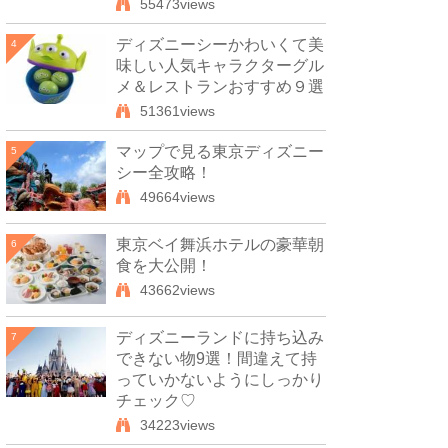
55473views
ディズニーシーかわいくて美
4
味しい人気キャラクターグル
メ＆レストランおすすめ９選
51361views
マップで見る東京ディズニー
5
シー全攻略！
49664views
東京ベイ舞浜ホテルの豪華朝
6
食を大公開！
43662views
ディズニーランドに持ち込み
7
できない物9選！間違えて持
っていかないようにしっかり
チェック♡
34223views