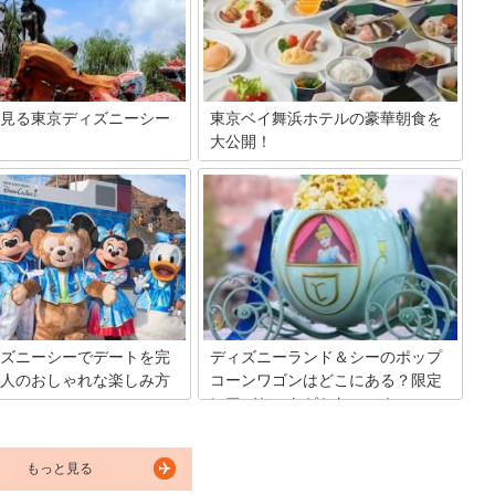
くないですよね！そこで今回
ですよね。そんなあなたはディズニーラ
ディズニーシーのこれだけは乗
ンドに併設されたイクスピアリ内でお食
おすすめアトラクションを5つ
事を楽しんでみてはいかがでしょうか。
ます。
見る東京ディズニーシー
東京ベイ舞浜ホテルの豪華朝食を
大公開！
5周年でますます盛り上がる東京
朝食は1日の元気の源！東京ディズニー
ーシーは、子供だけじゃなく大
リゾートオフィシャルホテルのここ東京
めるアトラクションやショーが
ベイ舞浜ホテルでは、朝から元気の出る
大きな魅力！ただ、パーク内に
豪華朝食を頂く事が出来ます。こちらを
り巡らされているので、道がち
参考にして、ホテル選びに役立てて頂け
雑。そんなディズニーシーはマ
れば幸いです☆
率よく移動することが攻略のポ
すよ。
ズニーシーでデートを完
ディズニーランド＆シーのポップ
人のおしゃれな楽しみ方
コーンワゴンはどこにある？限定
レアバケットがかわいい！
シーでのデートは楽しいですよ
が、混雑は避けられず、アトラ
東京ディズニーランド＆ディズニーシー
やレストランで長時間待ち…挙
内の各所で販売されているポップコーン
てには、疲れて楽しむどころで
もっと見る
は、ポップコーンワゴンでの販売の他
る可能性があります。そこで、
に、一部レストランでも取り扱いがある