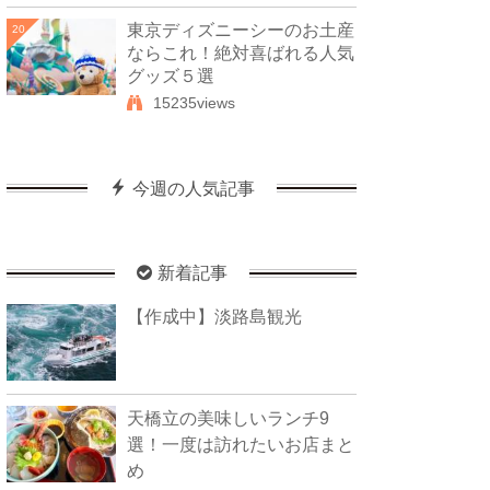
東京ディズニーシーのお土産
20
ならこれ！絶対喜ばれる人気
グッズ５選
15235views
今週の人気記事
新着記事
【作成中】淡路島観光
天橋立の美味しいランチ9
選！一度は訪れたいお店まと
め