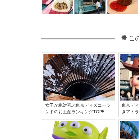
こ
女子が絶対喜ぶ東京ディズニーラ
東京ディ
ンドのお土産ランキングTOP5
きアトラ
一年を通してさまざまなグッズが販売さ
みんな大
れている東京ディズニーランド。東京デ
ー。パー
ィズニーシーと比較すると、パークの雰
ョンがあ
囲気と同様にディズニーランドのほうが
います。