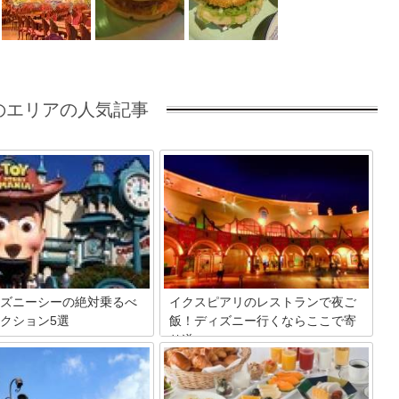
のエリアの人気記事
ズニーシーの絶対乗るべ
イクスピアリのレストランで夜ご
クション5選
飯！ディズニー行くならここで寄
り道♪
好き夢の国！東京ディズニーシ
ク内にはたくさんのアトラクシ
老若男女問わず年中幅広い来場客で賑わ
って、どれも長蛇の列を作って
うディズニーランド。めいいっぱい楽し
長い時間並んで失敗…なんて思
んだ後は、お腹が減ってきてしまうもの