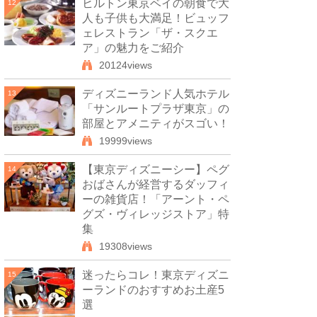
ヒルトン東京ベイの朝食で大
12
人も子供も大満足！ビュッフ
ェレストラン「ザ・スクエ
ア」の魅力をご紹介
20124views
ディズニーランド人気ホテル
13
「サンルートプラザ東京」の
部屋とアメニティがスゴい！
19999views
【東京ディズニーシー】ペグ
14
おばさんが経営するダッフィ
ーの雑貨店！「アーント・ペ
グズ・ヴィレッジストア」特
集
19308views
迷ったらコレ！東京ディズニ
15
ーランドのおすすめお土産5
選