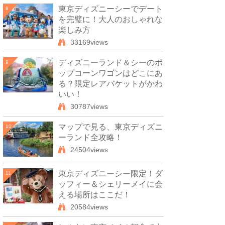
東京ディズニーシーでデート
8
を完璧に！大人のおしゃれな
楽しみ方
33169views
ディズニーランド＆シーのポ
9
ップコーンワゴンはどこにあ
る？限定レアバケットがかわ
いい！
30787views
マップで見る、東京ディズニ
10
ーランド全攻略！
24504views
東京ディズニーシー限定！ダ
11
ッフィー＆シェリーメイに会
える場所はここだ！
20584views