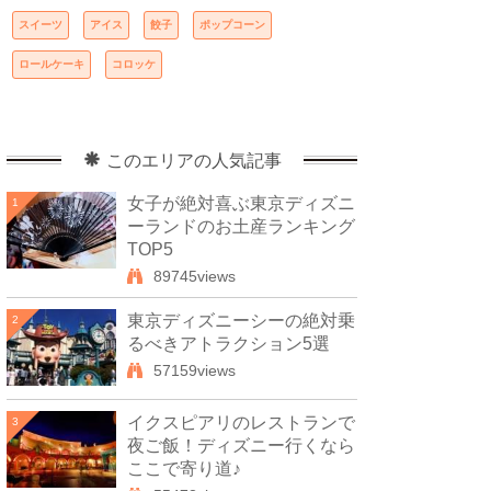
スイーツ
アイス
餃子
ポップコーン
ロールケーキ
コロッケ
このエリアの人気記事
女子が絶対喜ぶ東京ディズニ
1
ーランドのお土産ランキング
TOP5
89745views
東京ディズニーシーの絶対乗
2
るべきアトラクション5選
57159views
イクスピアリのレストランで
3
夜ご飯！ディズニー行くなら
ここで寄り道♪