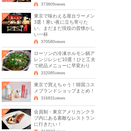
373809views
東京で味わえる屋台ラーメン
17
3選！寒い夜に立ち寄りた
い、まだまだ現役の昔懐かし
い一杯
370580views
ローソンの冷凍ホルモン鍋ア
18
レンジレシピ10選！ひと工夫
で絶品メニューに早変わり
332085views
東京で買えちゃう！韓国コス
19
メブランドショップまとめ！
316831views
会員制・東京アメリカンクラ
20
ブ内にある素敵なレストラン
に行きたい！