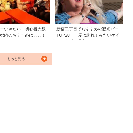
ているのが「朝ごはん」。新鮮
を映画化した作品。木村拓哉・長澤まさ
もちろん、朝早くから並んでま
みといった人気俳優が演じたことで話題
たい！と思える人気店が目白押
になりました。今回はこの映画のロケ地
すよ！いろんなジャンルの料理
について5か所厳選。さらにメインのロ
しんでくださいね！
ケ地だったロイヤルパークホテルのおす
すめスポットを紹介します。
ーいきたい！初心者大歓
新宿二丁目でおすすめの観光バー
都内のおすすめはここ！
TOP20！一度は訪れてみたいゲイ
バーなどご紹介
も大活躍中のオネエ。そんなオ
に身近に会えるのがおかまバー
新宿二丁目の観光バーとは何？多様なセ
年は昔よりも店舗数が増えて来
クシュアリティが交錯する新宿二丁目の
行きやすくなって来たかと思い
もっと見る
メイン通り・仲通りには450ものゲイバ
回はおもしろおかしい時間が過
ーやオカマバーなど、個性派ナイトスポ
京都内のおかまバーを厳選紹介
ットが密集しています。新宿二丁目の観
光バーも人の性のように「飲み放題が安
い」「女性一人でも入りやすい」など特
徴がさまざま。おすすめや人気店情報を
ご案内します。