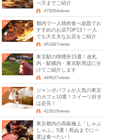
べ方までご紹介
479264views
都内で一人焼肉食べ放題でお
13
すすめのお店TOP13！一人
でも大丈夫なお店をご紹介
451667views
東京駅の喫煙所15選！改札
14
内・駅構内・東京駅周辺に分
けてご紹介します
449627views
ジャンボパフェが人気の東京
15
のカフェ10選！スイーツ好き
は必見！
423519views
東京都内の高級極上「しゃぶ
16
しゃぶ」5選！死ぬまでに一
度は食べたい！