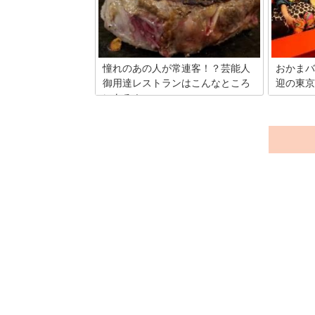
目を集め
好きなアイドルに会えるかも！？
な食材は
でも食べ
しなんで
をぜひ楽
憧れのあの人が常連客！？芸能人
おかまバ
御用達レストランはこんなところ
迎の東京
にある！
テレビで
ネエたち
芸能人は普段どんなお店で食事している
です。近
の？そう思ったことは一度はあるはず。
て、より
東京都内で芸能人御用達と言われるこっ
ます。今
そりお教えしちゃいます。芸能人は値段
ごせる東
よりもその店でしか食べられない極上の
します。
料理と、アクセスが良い場所を選ぶこと
が多いようです。これを見れば憧れのあ
の人に会えるかもしれません。もちろん
料理は美味しいところばかりですよ。