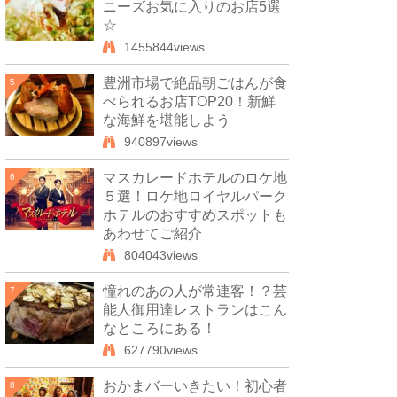
ニーズお気に入りのお店5選
☆
1455844views
豊洲市場で絶品朝ごはんが食
5
べられるお店TOP20！新鮮
な海鮮を堪能しよう
940897views
マスカレードホテルのロケ地
6
５選！ロケ地ロイヤルパーク
ホテルのおすすめスポットも
あわせてご紹介
804043views
憧れのあの人が常連客！？芸
7
能人御用達レストランはこん
なところにある！
627790views
おかまバーいきたい！初心者
8