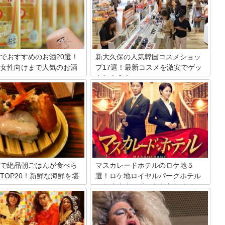
でおすすめのお酒20選！
新大久保の人気韓国コスメショッ
女性向けまで人気のお酒
プ17選！最新コスメを激安でゲッ
トしよう！
ンビニでは、ビール・ワイン・
日本国内でも韓流文化の根強い町・新大
ー・チューハイなど、様々な種
久保。その中には韓流コスメショップが
が販売されています。ラインア
多いのも有名です。安くて種類も豊富な
富なので、新発売のものや自分
韓流コスメは日本人にも大人気。今回は
入りのお酒を見つけやすいのも
そんな新大久保の人気韓国コスメショッ
の良さ。そこで今回は、コンビ
プを17店厳選紹介します。
されているお酒の中からおすす
をランキング形式でご紹介して
。
で絶品朝ごはんが食べら
マスカレードホテルのロケ地５
TOP20！新鮮な海鮮を堪
選！ロケ地ロイヤルパークホテル
のおすすめスポットもあわせてご
紹介
所豊洲市場は築地から移転し、
10月にオープンしました！築地
マスカレードホテルのロケ地を案内しま
様、卸売り市場見学と並び、注
す。ベストセラー作家のミステリー小説