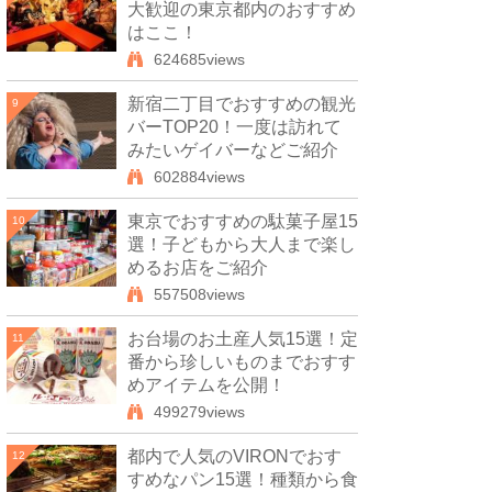
大歓迎の東京都内のおすすめ
はここ！
624685views
新宿二丁目でおすすめの観光
9
バーTOP20！一度は訪れて
みたいゲイバーなどご紹介
602884views
東京でおすすめの駄菓子屋15
10
選！子どもから大人まで楽し
めるお店をご紹介
557508views
お台場のお土産人気15選！定
11
番から珍しいものまでおすす
めアイテムを公開！
499279views
都内で人気のVIRONでおす
12
すめなパン15選！種類から食