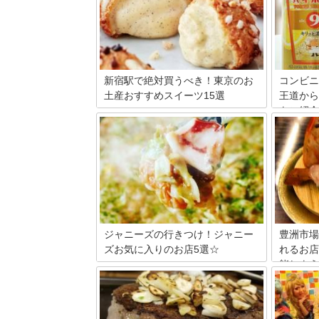
新宿駅で絶対買うべき！東京のお
コンビニ
土産おすすめスイーツ15選
王道から
をご紹介
新宿駅といえば日本一利用者の多い駅で
す。当然そんな駅の中に、お土産屋さん
便利なコ
は数知れず。その中でも駅周辺で買うこ
ウイスキ
とができる特におすすめなお土産屋さん
類のお酒
を15店舗ご紹介します。東京土産の参考
ップが豊
にしていただければと思います。
のお気に
コンビニ
ニで販売
めの商品
いきます
ジャニーズの行きつけ！ジャニー
豊洲市場
ズお気に入りのお店5選☆
れるお店
能しよう
今をときめくアイドルたちが通う、お気
に入りのお店って気になりませんか？も
東京の台
ちろん味も美味しい名店ぞろい。今回は
2018年
ジャニーズメンバーの通う行きつけ店を
時代と同
厳選して5店紹介します。運が良ければ