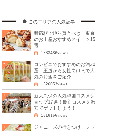
このエリアの人気記事
新宿駅で絶対買うべき！東京
1
のお土産おすすめスイーツ15
選
1763486views
コンビニでおすすめのお酒20
2
選！王道から女性向けまで人
気のお酒をご紹介
1526053views
新大久保の人気韓国コスメシ
3
ョップ17選！最新コスメを激
安でゲットしよう！
1518156views
ジャニーズの行きつけ！ジャ
4