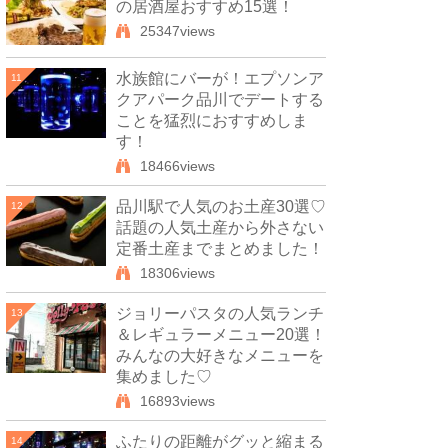
の居酒屋おすすめ15選！
25347views
水族館にバーが！エプソンア
11
クアパーク品川でデートする
ことを猛烈におすすめしま
す！
18466views
品川駅で人気のお土産30選♡
12
話題の人気土産から外さない
定番土産までまとめました！
18306views
ジョリーパスタの人気ランチ
13
＆レギュラーメニュー20選！
みんなの大好きなメニューを
集めました♡
16893views
ふたりの距離がグッと縮まる
14