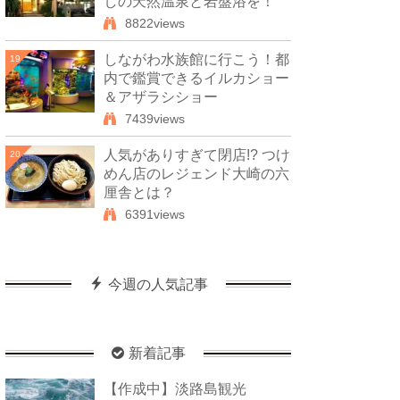
しの天然温泉と岩盤浴を！
8822views
しながわ水族館に行こう！都
19
内で鑑賞できるイルカショー
＆アザラシショー
7439views
人気がありすぎて閉店!? つけ
20
めん店のレジェンド大崎の六
厘舎とは？
6391views
今週の人気記事
新着記事
【作成中】淡路島観光