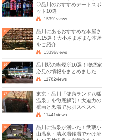
♡品川のおすすめデートスポ
ット10選
15391views
品川にあるおすすめな本屋さ
15
ん15選！大小さまざまな本屋
をご紹介
13396views
品川駅の喫煙所10選！喫煙家
16
必見の情報をまとめました
11782views
東京・品川「健康ランド八幡
17
温泉」を徹底解剖！大迫力の
壁画と黒湯でお肌スベスベ
11441views
品川に温泉が湧いた！武蔵小
18
山温泉・清水湯銭湯でかけ流