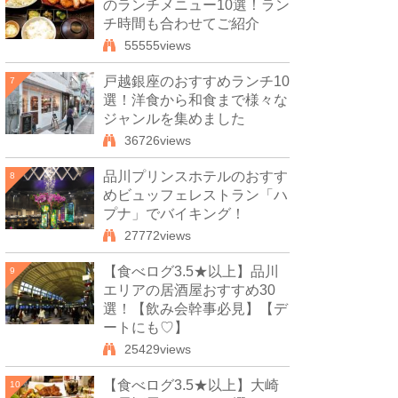
のランチメニュー10選！ラン
チ時間も合わせてご紹介
55555views
戸越銀座のおすすめランチ10
7
選！洋食から和食まで様々な
ジャンルを集めました
36726views
品川プリンスホテルのおすす
8
めビュッフェレストラン「ハ
プナ」でバイキング！
27772views
【食べログ3.5★以上】品川
9
エリアの居酒屋おすすめ30
選！【飲み会幹事必見】【デ
ートにも♡】
25429views
【食べログ3.5★以上】大崎
10