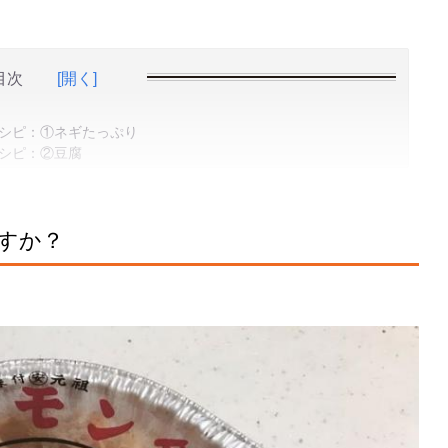
目次
[開く]
シピ：①ネギたっぷり
シピ：②豆腐
すか？