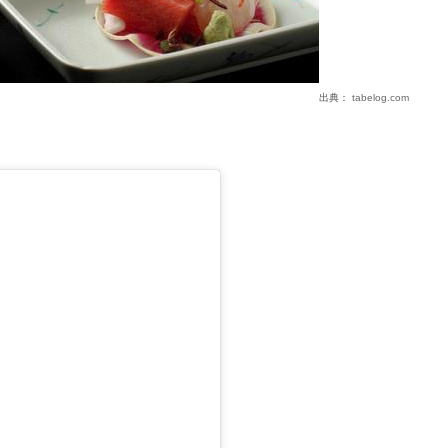
出典：
tabelog.com