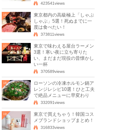
423541views
東京都内の高級極上「しゃぶ
16
しゃぶ」5選！死ぬまでに一
度は食べたい！
373811views
東京で味わえる屋台ラーメン
17
3選！寒い夜に立ち寄りた
い、まだまだ現役の昔懐かし
い一杯
370589views
ローソンの冷凍ホルモン鍋ア
18
レンジレシピ10選！ひと工夫
で絶品メニューに早変わり
332091views
東京で買えちゃう！韓国コス
19
メブランドショップまとめ！
316833views