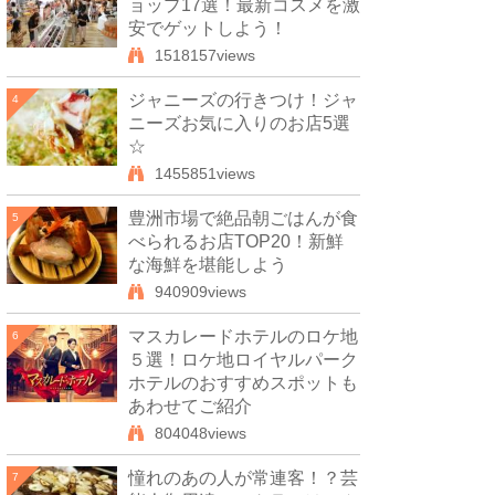
ョップ17選！最新コスメを激
安でゲットしよう！
1518157views
ジャニーズの行きつけ！ジャ
4
ニーズお気に入りのお店5選
☆
1455851views
豊洲市場で絶品朝ごはんが食
5
べられるお店TOP20！新鮮
な海鮮を堪能しよう
940909views
マスカレードホテルのロケ地
6
５選！ロケ地ロイヤルパーク
ホテルのおすすめスポットも
あわせてご紹介
804048views
憧れのあの人が常連客！？芸
7