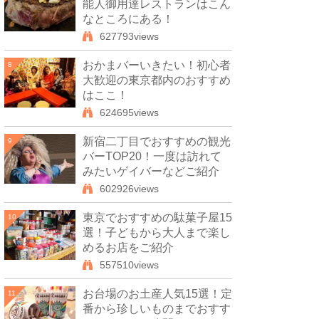
能人御用達レストランはこん
なところにある！
627793views
おかまバーいきたい！初心者
8
大歓迎の東京都内のおすすめ
はここ！
624695views
新宿二丁目でおすすめの観光
9
バーTOP20！一度は訪れて
みたいゲイバーなどご紹介
602926views
東京でおすすめの駄菓子屋15
10
選！子どもから大人まで楽し
めるお店をご紹介
557510views
お台場のお土産人気15選！定
11
番から珍しいものまでおすす