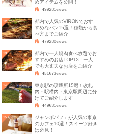
めアイテムを公開！
499281views
都内で人気のVIRONでおす
12
すめなパン15選！種類から食
べ方までご紹介
479280views
都内で一人焼肉食べ放題でお
13
すすめのお店TOP13！一人
でも大丈夫なお店をご紹介
451673views
東京駅の喫煙所15選！改札
14
内・駅構内・東京駅周辺に分
けてご紹介します
449631views
ジャンボパフェが人気の東京
15
のカフェ10選！スイーツ好き
は必見！