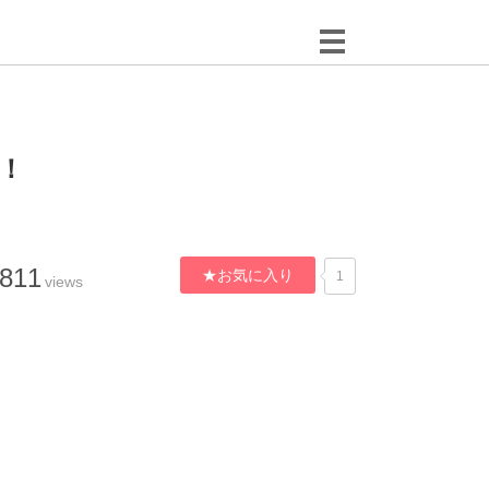
！
,811
★お気に入り
1
views