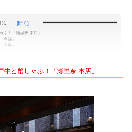
目次
[開く]
ゃぶ！「瀬里奈 本店」
「今福」
 今半」
戸牛と蟹しゃぶ！「瀬里奈 本店」