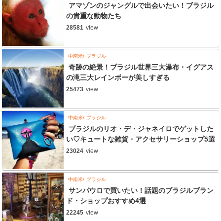
アマゾンのジャングルで出会いたい！ブラジル
の貴重な動物たち
28581
view
中南米
ブラジル
奇跡の絶景！ブラジル世界三大瀑布・イグアス
の滝三大レインボーが美しすぎる
25473
view
中南米
ブラジル
ブラジルのリオ・デ・ジャネイロでゲットした
い♡キュートな雑貨・アクセサリーショップ5選
23024
view
中南米
ブラジル
サンパウロで買いたい！話題のブラジルブラン
ド・ショップおすすめ4選
22245
view