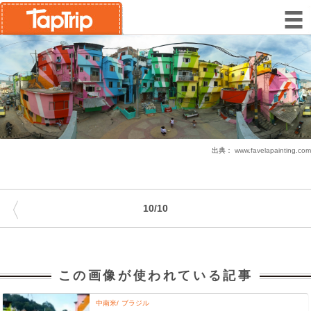
出典：
www.favelapainting.com
〈
10/10
この画像が使われている記事
中南米
ブラジル