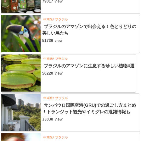
79017
view
中南米
ブラジル
ブラジルのアマゾンで出会える！色とりどりの
美しい鳥たち
51736
view
中南米
ブラジル
ブラジルのアマゾンに生息する珍しい植物4選
50220
view
中南米
ブラジル
サンパウロ国際空港(GRU)での過ごし方まとめ
！トランジット観光やイミグレの混雑情報も
33030
view
中南米
ブラジル