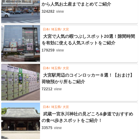
から人気お土産までまとめてご紹介
324282
view
日本
埼玉県
大宮
大宮で人気の暇つぶしスポット20選！隙間時間
を有効に使える人気スポットをご紹介
179259
view
日本
埼玉県
大宮
大宮駅周辺のコインロッカー８選！【おまけ】
荷物預かり所もご紹介
72212
view
日本
埼玉県
大宮
武蔵一宮氷川神社の見どころ&参道でおすすめ
の食べ歩きスポットをご紹介！
33575
view