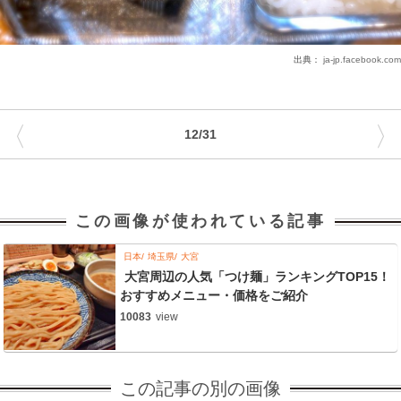
出典：
ja-jp.facebook.com
〈
〉
12/31
この画像が使われている記事
日本
埼玉県
大宮
大宮周辺の人気「つけ麺」ランキングTOP15！
おすすめメニュー・価格をご紹介
10083
view
この記事の別の画像