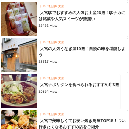
日本
埼玉県
大宮
大宮駅でおすすめの人気お土産26選！駅ナカに
は銘菓や人気スイーツが勢揃い
25452
view
日本
埼玉県
大宮
大宮の人気うなぎ屋10選！自慢の味を堪能しよ
う
23717
view
日本
埼玉県
大宮
大宮ナポリタンを食べられるおすすめ店3選
20854
view
日本
埼玉県
大宮
大宮で美味しくてお安い焼き鳥屋TOP15！つい
行きたくなるおすすめ店をご紹介