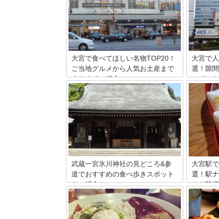
大宮で食べてほしい名物TOP20！
大宮で人
ご当地グルメから人気お土産まで
選！隙間
まとめてご紹介
スポット
大宮で食べるべき名物を案内します。東
多くの人
北新幹線と上越・北陸新幹線の分岐点で
宮」には
もある大宮は、昔から人の流れがあり、
つぶしス
個性的な名物が多数あります。いろいろ
から大宮
ある中で20もの名物を厳選しました。わ
効に使う
かりやすいランキング形式で紹介しま
トをご紹
す。
意義なひ
武蔵一宮氷川神社の見どころ&参
大宮駅で
道でおすすめの食べ歩きスポット
選！駅ナ
をご紹介！
ツが勢揃
埼玉県さいたま市大宮区にある「武蔵一
大宮は、
宮氷川神社」。200社以上ある氷川神社
る繁華街
の総本社となるこちらの神社は、2000年
や駅周辺