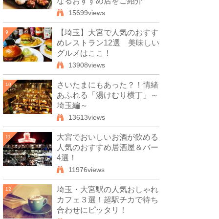
なるおすすめ店をご紹介
15699views
【埼玉】大宮で人気のおすす
9
めレストラン12選 美味しい
グルメはここ！
13908views
さいたまにもあった？！情緒
10
あふれる「湯けむり横丁」～
埼玉編～
13613views
大宮でおいしいお酒が飲める
11
人気のおすすめ居酒屋＆バー
4選！
11976views
埼玉・大宮駅の人気おしゃれ
12
カフェ３選！超駅チカで待ち
合わせにピッタリ！