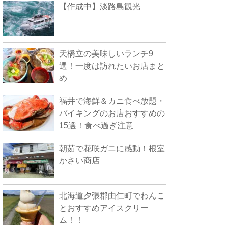
【作成中】淡路島観光
天橋立の美味しいランチ9
選！一度は訪れたいお店まと
め
福井で海鮮＆カニ食べ放題・
バイキングのお店おすすめの
15選！食べ過ぎ注意
朝茹で花咲ガニに感動！根室
かさい商店
北海道夕張郡由仁町でわんこ
とおすすめアイスクリー
ム！！