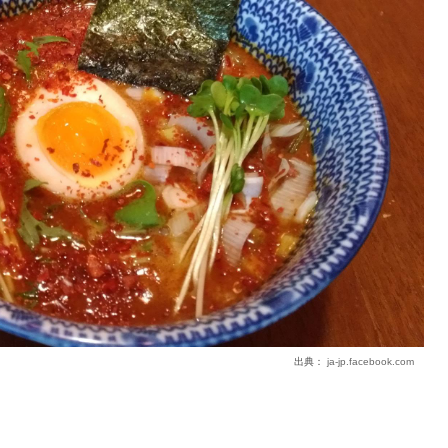
出典：
ja-jp.facebook.com