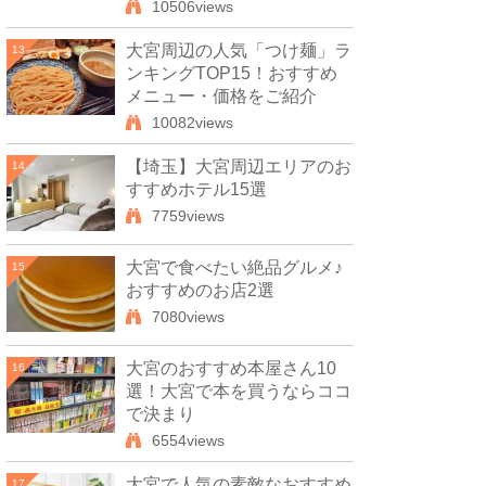
10506views
大宮周辺の人気「つけ麺」ラ
13
ンキングTOP15！おすすめ
メニュー・価格をご紹介
10082views
【埼玉】大宮周辺エリアのお
14
すすめホテル15選
7759views
大宮で食べたい絶品グルメ♪
15
おすすめのお店2選
7080views
大宮のおすすめ本屋さん10
16
選！大宮で本を買うならココ
で決まり
6554views
大宮で人気の素敵なおすすめ
17