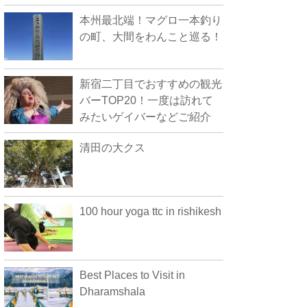
本州最北端！マグロ一本釣り
の町、大間をわんこと巡る！
新宿二丁目でおすすめの観光
バーTOP20！一度は訪れて
みたいゲイバーなどご紹介
清田の大クス
100 hour yoga ttc in rishikesh
Best Places to Visit in
Dharamshala