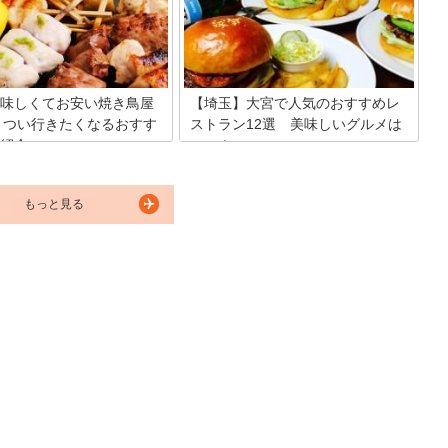
なぎ屋さんを、10店厳選してご紹介しま
うお店が建ち並んでいます。こ
す。
宮駅を訪れて、みんなが喜ぶお
入するために、選び抜いた26個
スイーツをご紹介します。
味しくてお安い焼き鳥屋
【埼玉】大宮で人気のおすすめレ
5！つい行きたくなるおすす
ストラン12選 美味しいグルメは
紹介
ここ！
激戦区の大宮で安くて美味しい
大宮区には、観光名所で有名な武蔵一宮
の焼鳥屋さんをご紹介します。
氷川神社や大宮公園などがあり観光地と
もっと見る
辺には、ブランド鶏や変わり種
してもにぎわっています。そこで今回
が味わえる人気の焼き鳥屋さん
は、観光しながら美味しい料理を食べら
ん！その中から今回は、焼き鳥
れると人気のレストランを厳選して12カ
おすすめのお店、一人で気軽に
所ご紹介します。
るお店、家族連れでランチを楽
店などをピックアップしまし