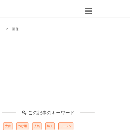
画像
この記事のキーワード
大宮
つけ麺
人気
埼玉
ラーメン