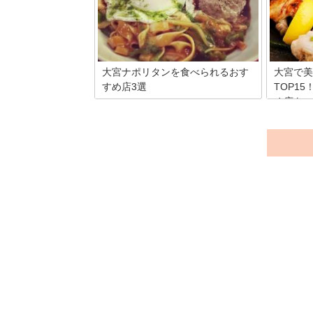
の歴史を持っています。また、大宮とい
を取り扱
う地名は『大いなる宮居』が由来となっ
れから大
ているんですよ。今回は武蔵一宮氷川神
土産を購
社の見どころと、おすすめの食べ歩きス
の銘菓や
ポットをご紹介します！
大宮ナポリタンを食べられるおす
大宮で美
すめ店3選
TOP1
め店をご
埼玉県大宮市の「大宮ナポリタン」を知
っていますか？昔、大宮で働いていた鉄
焼き鳥・
道員に愛されたナポリタンをご当地グル
おすすめ
メとして復活させたものです。現在は大
大宮駅周
宮駅周辺のお店で食べることができるん
の焼き鳥
ですよ。今回は「大宮ナポリタン」を食
がたくさ
べられるおすすめのお店を3件ご紹介し
デートに
ます！
立ち寄れ
しめるお
た。