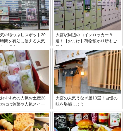
気の暇つぶしスポット20
大宮駅周辺のコインロッカー８
時間を有効に使える人気
選！【おまけ】荷物預かり所もご
をご紹介
紹介
が行き交う埼玉県の繁華街「大
大宮駅は複数の鉄道や新幹線が通るター
、観光施設も含めて数多くの暇
ミナル駅として、日頃より多くの人々に
ポットが点在しています。これ
利用されています。駅構内には商業施
を訪れて、少し余った時間を有
設、周辺には商店街があり大小様々な店
ために20ヶ所の暇つぶしスポッ
舗が集まっています。荷物を預けたいと
介します。隙間時間を使って有
きに限ってなかなか見つからないのがコ
と時を過ごしてみましょう。
インロッカー。本記事では、大宮駅にあ
るコインロッカー情報を徹底的にご紹介
します。
おすすめの人気お土産26
大宮の人気うなぎ屋10選！自慢の
カには銘菓や人気スイー
味を堪能しよう
い
多くの飲食店が集まる大宮には、長きに
渡って味を守り抜いているうなぎ屋さん
全国各地から多くの人達が訪れ
もたくさんあります。国産のものだけに
。そのため、駅ナカの商業施設
こだわって作られる、大宮で美味しいう
には、美味しいスイーツや銘菓