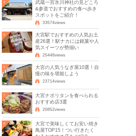
武蔵一宮氷川神社の見どころ
4
&参道でおすすめの食べ歩き
スポットをご紹介！
33574views
大宮駅でおすすめの人気お土
5
産26選！駅ナカには銘菓や人
気スイーツが勢揃い
25448views
大宮の人気うなぎ屋10選！自
6
慢の味を堪能しよう
23714views
大宮ナポリタンを食べられる
7
おすすめ店3選
20852views
大宮で美味しくてお安い焼き
8
鳥屋TOP15！つい行きたく