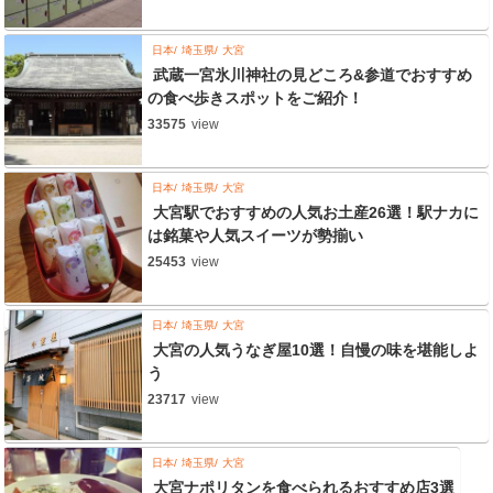
日本
埼玉県
大宮
武蔵一宮氷川神社の見どころ&参道でおすすめ
の食べ歩きスポットをご紹介！
33575
view
日本
埼玉県
大宮
大宮駅でおすすめの人気お土産26選！駅ナカに
は銘菓や人気スイーツが勢揃い
25453
view
日本
埼玉県
大宮
大宮の人気うなぎ屋10選！自慢の味を堪能しよ
う
23717
view
日本
埼玉県
大宮
大宮ナポリタンを食べられるおすすめ店3選