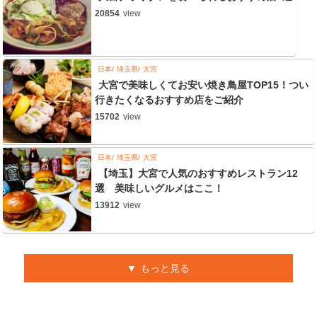
20854
view
日本
埼玉県
大宮
大宮で美味しくてお安い焼き鳥屋TOP15！つい
行きたくなるおすすめ店をご紹介
15702
view
日本
埼玉県
大宮
【埼玉】大宮で人気のおすすめレストラン12
選 美味しいグルメはここ！
13912
view
もっと見る