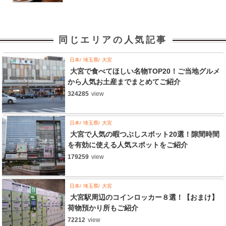
同じエリアの人気記事
日本
埼玉県
大宮
大宮で食べてほしい名物TOP20！ご当地グルメ
から人気お土産までまとめてご紹介
324285
view
日本
埼玉県
大宮
大宮で人気の暇つぶしスポット20選！隙間時間
を有効に使える人気スポットをご紹介
179259
view
日本
埼玉県
大宮
大宮駅周辺のコインロッカー８選！【おまけ】
荷物預かり所もご紹介
72212
view