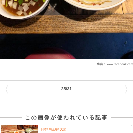
出典：
www.facebook.com
〈
〉
25/31
この画像が使われている記事
日本
埼玉県
大宮