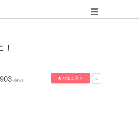
こ！
,903
★お気に入り
0
views