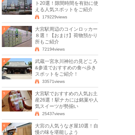
ト20選！隙間時間を有効に使
える人気スポットをご紹介
179229views
大宮駅周辺のコインロッカー
3
８選！【おまけ】荷物預かり
所もご紹介
72194views
武蔵一宮氷川神社の見どころ
4
&参道でおすすめの食べ歩き
スポットをご紹介！
33571views
大宮駅でおすすめの人気お土
5
産26選！駅ナカには銘菓や人
気スイーツが勢揃い
25437views
大宮の人気うなぎ屋10選！自
6
慢の味を堪能しよう