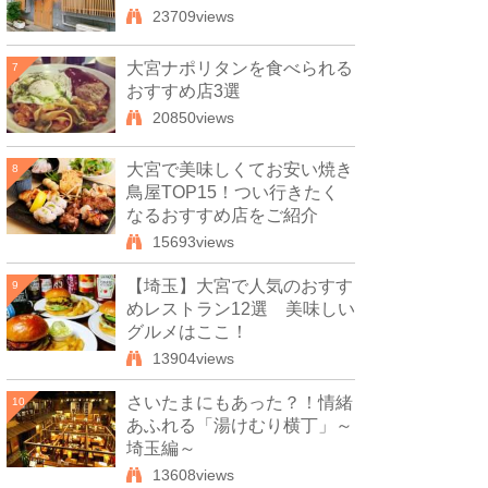
23709views
大宮ナポリタンを食べられる
7
おすすめ店3選
20850views
大宮で美味しくてお安い焼き
8
鳥屋TOP15！つい行きたく
なるおすすめ店をご紹介
15693views
【埼玉】大宮で人気のおすす
9
めレストラン12選 美味しい
グルメはここ！
13904views
さいたまにもあった？！情緒
10
あふれる「湯けむり横丁」～
埼玉編～
13608views