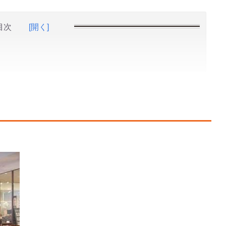
目次
[開く]