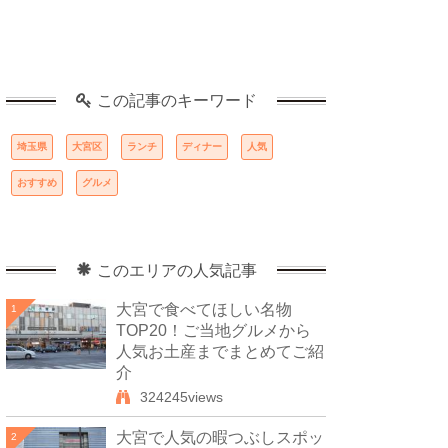
この記事のキーワード
埼玉県
大宮区
ランチ
ディナー
人気
おすすめ
グルメ
このエリアの人気記事
大宮で食べてほしい名物
1
TOP20！ご当地グルメから
人気お土産までまとめてご紹
介
324245views
大宮で人気の暇つぶしスポッ
2