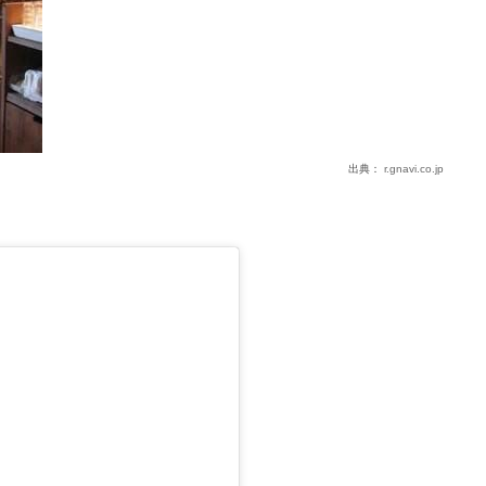
出典：
r.gnavi.co.jp