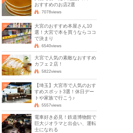
おすすめのお店2選
7078views
大宮のおすすめ本屋さん10
16
選！大宮で本を買うならココ
で決まり
6540views
大宮で人気の素敵なおすすめ
17
カフェ２店！
5822views
【埼玉】大宮市で人気のおす
18
すめスポット3選！休日デー
トや家族で行こう♪
5557views
電車好き必見！鉄道博物館で
19
巨大ジオラマと出会い、運転
士になれる