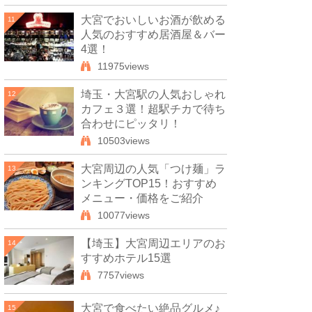
大宮でおいしいお酒が飲める
11
人気のおすすめ居酒屋＆バー
4選！
11975views
埼玉・大宮駅の人気おしゃれ
12
カフェ３選！超駅チカで待ち
合わせにピッタリ！
10503views
大宮周辺の人気「つけ麺」ラ
13
ンキングTOP15！おすすめ
メニュー・価格をご紹介
10077views
【埼玉】大宮周辺エリアのお
14
すすめホテル15選
7757views
大宮で食べたい絶品グルメ♪
15