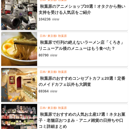
秋葉原のアニメショップ20選！オタクから熱い
支持を受ける人気店をご紹介
104236
view
日本
東京都
秋葉原
秋葉原で行列の絶えないラーメン店「くろき」
リニューアル後のメニューはもう食べた？
80790
view
日本
東京都
秋葉原
秋葉原のおすすめコンセプトカフェ20選！定番
のメイドカフェ以外も大調査
69364
view
日本
東京都
秋葉原
秋葉原でおすすめの人気お土産17選！ネタお菓
子・老舗店おつまみ・アニメ雑貨の日持ちや口
コミ詳細まとめ