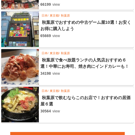
66199
view
日本
東京都
秋葉原
秋葉原でおすすめの中古ゲーム屋10選！お安く
お得に購入しよう
65669
view
日本
東京都
秋葉原
秋葉原で食べ放題ランチの人気店おすすめ６
選！中華にお寿司、焼き肉にインドカレーも！
34198
view
日本
東京都
秋葉原
秋葉原で飲むならこのお店で！おすすめの居酒
屋６選
30564
view