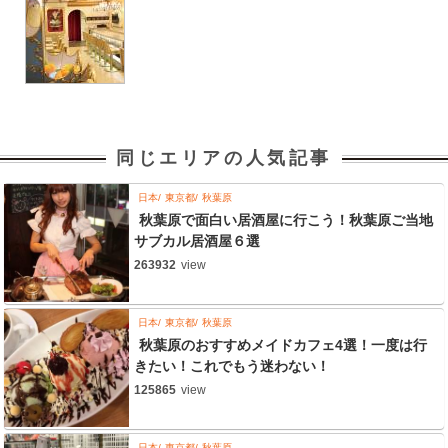
同じエリアの人気記事
日本
東京都
秋葉原
秋葉原で面白い居酒屋に行こう！秋葉原ご当地
サブカル居酒屋６選
263932
view
日本
東京都
秋葉原
秋葉原のおすすめメイドカフェ4選！一度は行
きたい！これでもう迷わない！
125865
view
日本
東京都
秋葉原