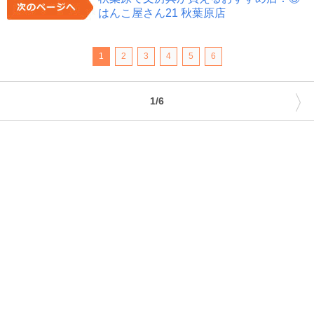
はんこ屋さん21 秋葉原店
1
2
3
4
5
6
〉
1/6