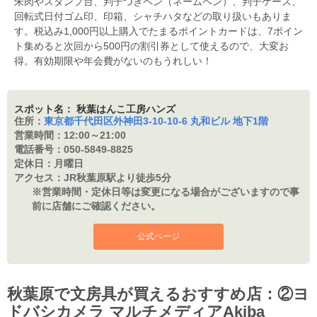
朱肉やスタンプ台、判子つきペン（ネームペン）、判子ケース、
回転式日付ゴム印、印箱、シャチハタなどの取り扱いもありま
す。税込み1,000円以上購入でたまるポイントカードは、7ポイン
ト集めると次回から500円の割引券として使えるので、大変お
得。有効期限や年会費がないのもうれしい！
スポット名： 秋葉はんこ工房ハンズ
住所：
東京都千代田区外神田3-10-10-6 丸和ビル 地下1階
営業時間：
12:00～21:00
電話番号：
050-5849-8825
定休日：
月曜日
アクセス：
JR秋葉原駅より徒歩5分
※営業時間・定休日等は変更になる場合がございますので事
前に店舗にご確認ください。
公式ページ
秋葉原で文房具が買えるおすすめ店：②ヨ
ドバシカメラ マルチメディアAkiba