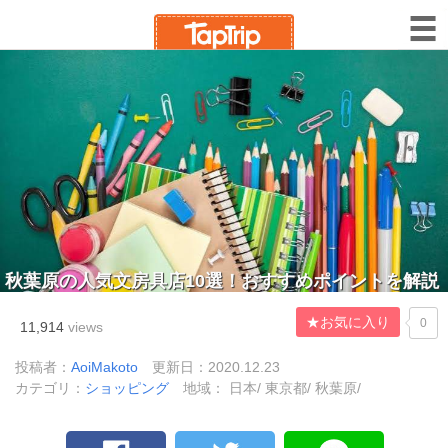
秋葉原の人気文房具店10選！おすすめポイントを解説
★お気に入り
0
11,914
views
投稿者：
AoiMakoto
更新日：2020.12.23
カテゴリ：
ショッピング
地域： 日本/ 東京都/ 秋葉原/