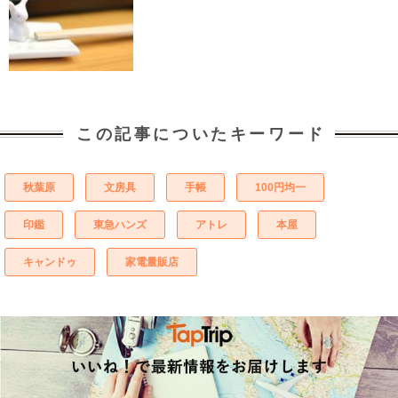
この記事についたキーワード
秋葉原
文房具
手帳
100円均一
印鑑
東急ハンズ
アトレ
本屋
キャンドゥ
家電量販店