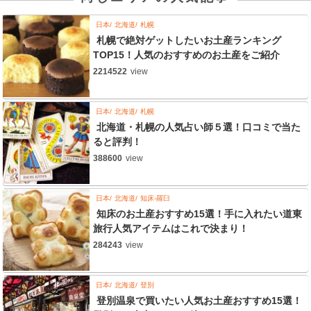
日本
北海道
札幌
札幌で絶対ゲットしたいお土産ランキング
TOP15！人気のおすすめのお土産をご紹介
2214522
view
日本
北海道
札幌
北海道・札幌の人気占い師５選！口コミで当た
ると評判！
388600
view
日本
北海道
知床-羅臼
知床のお土産おすすめ15選！手に入れたい道東
旅行人気アイテムはこれで決まり！
284243
view
日本
北海道
登別
登別温泉で買いたい人気お土産おすすめ15選！