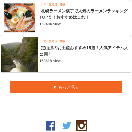
日本
北海道
札幌
札幌ラーメン横丁で人気のラーメンランキング
TOP５！おすすめはこれ！
159484
view
日本
北海道
札幌
定山渓のお土産おすすめ15選！人気アイテム大
公開！
158618
view
もっと見る