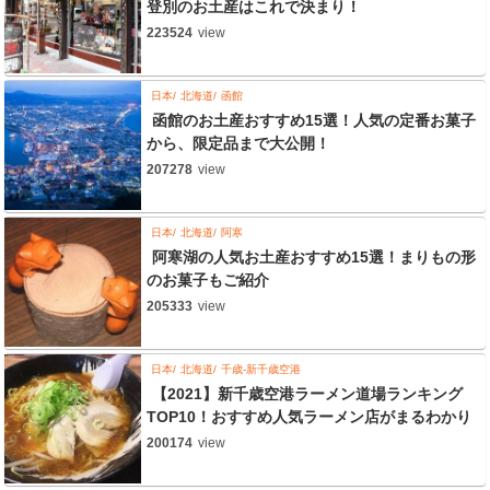
登別のお土産はこれで決まり！
223524
view
日本
北海道
函館
函館のお土産おすすめ15選！人気の定番お菓子
から、限定品まで大公開！
207278
view
日本
北海道
阿寒
阿寒湖の人気お土産おすすめ15選！まりもの形
のお菓子もご紹介
205333
view
日本
北海道
千歳-新千歳空港
【2021】新千歳空港ラーメン道場ランキング
TOP10！おすすめ人気ラーメン店がまるわかり
200174
view