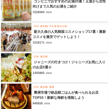
コンビニでおすすめのお酒20選！王道から女性
向けまで人気のお酒をご紹介
1526084
view
日本
東京都
大久保-新大久保
新大久保の人気韓国コスメショップ17選！最新
コスメを激安でゲットしよう！
1518171
view
日本
東京都
ジャニーズの行きつけ！ジャニーズお気に入り
のお店5選☆
1455865
view
日本
東京都
豊洲
豊洲市場で絶品朝ごはんが食べられるお店
TOP20！新鮮な海鮮を堪能しよう
940926
view