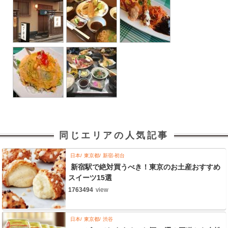
同じエリアの人気記事
日本
東京都
新宿-初台
新宿駅で絶対買うべき！東京のお土産おすすめ
スイーツ15選
1763494
view
日本
東京都
渋谷