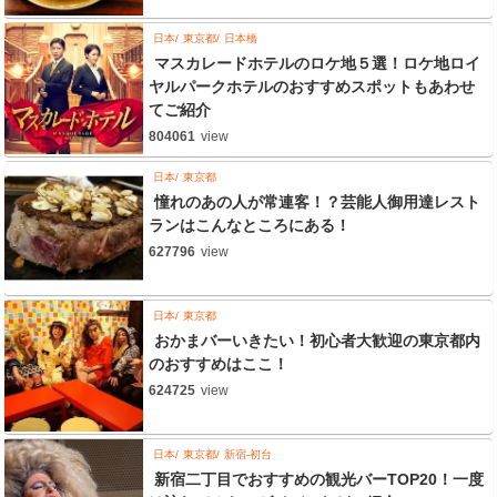
日本
東京都
日本橋
マスカレードホテルのロケ地５選！ロケ地ロイ
ヤルパークホテルのおすすめスポットもあわせ
てご紹介
804061
view
日本
東京都
憧れのあの人が常連客！？芸能人御用達レスト
ランはこんなところにある！
627796
view
日本
東京都
おかまバーいきたい！初心者大歓迎の東京都内
のおすすめはここ！
624725
view
日本
東京都
新宿-初台
新宿二丁目でおすすめの観光バーTOP20！一度