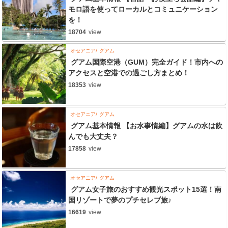
モロ語を使ってローカルとコミュニケーション
を！
18704
view
オセアニア
グアム
グアム国際空港（GUM）完全ガイド！市内への
アクセスと空港での過ごし方まとめ！
18353
view
オセアニア
グアム
グアム基本情報 【お水事情編】グアムの水は飲
んでも大丈夫？
17858
view
オセアニア
グアム
グアム女子旅のおすすめ観光スポット15選！南
国リゾートで夢のプチセレブ旅♪
16619
view