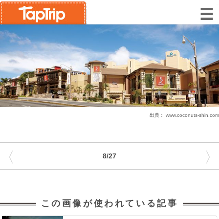
出典：
www.coconuts-shin.com
〈
〉
8/27
この画像が使われている記事