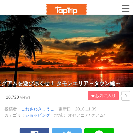
グアムを遊び尽くせ！ タモンエリア～タウン編～
★お気に入り
0
18,729
views
投稿者：
これさわきょうこ
更新日：2016.11.09
カテゴリ：
ショッピング
地域： オセアニア/ グアム/