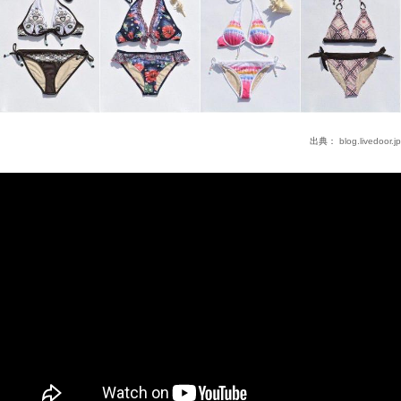
出典：
blog.livedoor.jp