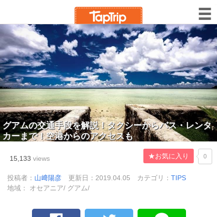
グアムの交通手段を解説！タクシーからバス・レンタ
カーまで！空港からのアクセスも
★お気に入り
0
15,133
views
投稿者：
山﨑陽彦
更新日：2019.04.05
カテゴリ：
TIPS
地域： オセアニア/ グアム/