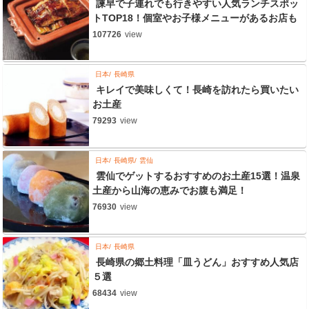
諫早で子連れでも行きやすい人気ランチスポッ
トTOP18！個室やお子様メニューがあるお店も
107726
view
日本
長崎県
キレイで美味しくて！長崎を訪れたら買いたい
お土産
79293
view
日本
長崎県
雲仙
雲仙でゲットするおすすめのお土産15選！温泉
土産から山海の恵みでお腹も満足！
76930
view
日本
長崎県
長崎県の郷土料理「皿うどん」おすすめ人気店
５選
68434
view