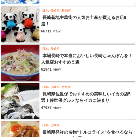
日本
長崎県
長崎市
長崎新地中華街の人気お土産が買えるお店6
選！
66711
view
日本
長崎県
本場長崎で本当においしい長崎ちゃんぽんを！
人気店おすすめ５選
61941
view
日本
長崎県
佐世保
長崎県佐世保でおすすめの美味しいイカの店5
選！佐世保グルメならイカに決まり
47687
view
日本
長崎県
長崎県発祥の名物"トルコライス"を食べるなら