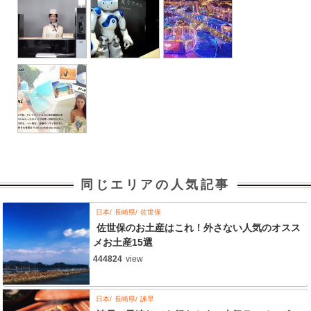
同じエリアの人気記事
日本
長崎県
佐世保
佐世保のお土産はこれ！外さない人気のオスス
メお土産15選
444824
view
日本
長崎県
諫早