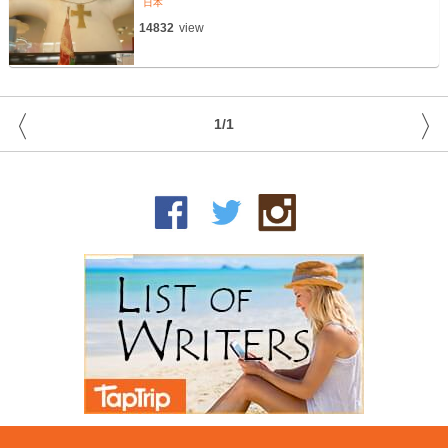
日本
14832
view
〈
〉
1/1