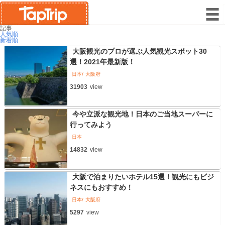
記事
人気順
新着順
大阪観光のプロが選ぶ人気観光スポット30
選！2021年最新版！
日本
大阪府
31903
view
今や立派な観光地！日本のご当地スーパーに
行ってみよう
日本
14832
view
大阪で泊まりたいホテル15選！観光にもビジ
ネスにもおすすめ！
日本
大阪府
5297
view