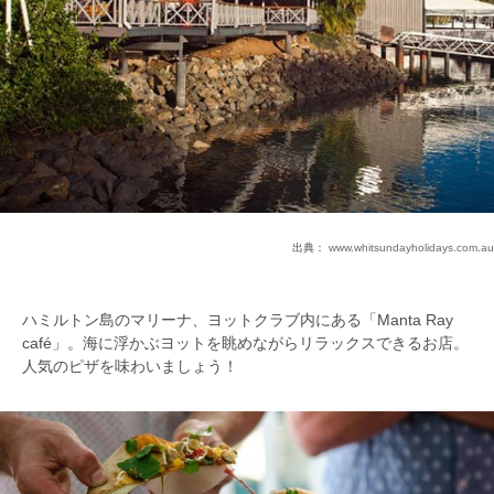
出典：
www.whitsundayholidays.com.au
ハミルトン島のマリーナ、ヨットクラブ内にある「Manta Ray
café」。海に浮かぶヨットを眺めながらリラックスできるお店。
人気のピザを味わいましょう！