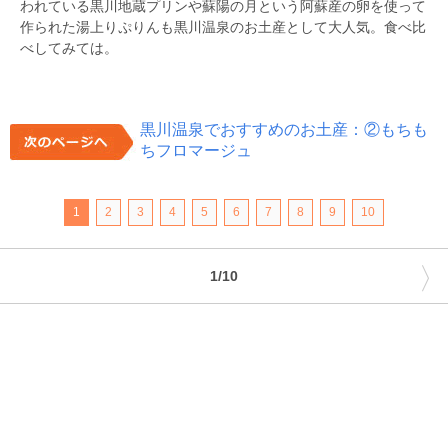
われている黒川地蔵プリンや蘇陽の月という阿蘇産の卵を使って
作られた湯上りぷりんも黒川温泉のお土産として大人気。食べ比
べしてみては。
黒川温泉でおすすめのお土産：②もちも
ちフロマージュ
1
2
3
4
5
6
7
8
9
10
〉
1/10