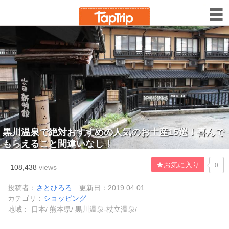
黒川温泉で絶対おすすめの人気のお土産15選！喜んで
もらえること間違いなし！
★お気に入り
0
108,438
views
投稿者：
さとひろろ
更新日：2019.04.01
カテゴリ：
ショッピング
地域： 日本/ 熊本県/ 黒川温泉-杖立温泉/