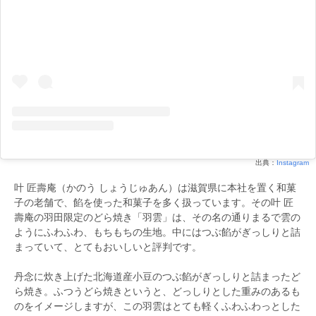
出典：
Instagram
叶 匠壽庵（かのう しょうじゅあん）は滋賀県に本社を置く和菓
子の老舗で、餡を使った和菓子を多く扱っています。その叶 匠
壽庵の羽田限定のどら焼き「羽雲」は、その名の通りまるで雲の
ようにふわふわ、もちもちの生地。中にはつぶ餡がぎっしりと詰
まっていて、とてもおいしいと評判です。
丹念に炊き上げた北海道産小豆のつぶ餡がぎっしりと詰まったど
ら焼き。ふつうどら焼きというと、どっしりとした重みのあるも
のをイメージしますが、この羽雲はとても軽くふわふわっとした