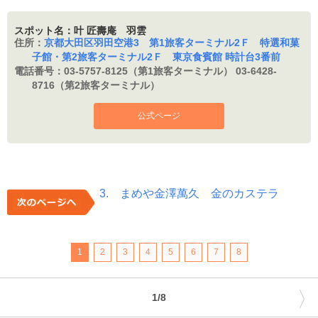
スポット名：叶 匠壽庵 羽雲
住所：
京都大田区羽田空港3 第1旅客ターミナル2Ｆ 特選和菓
子館・第2旅客ターミナル2Ｆ 東京食賓館 時計台3番前
電話番号：
03-5757-8125（第1旅客ターミナル） 03-6428-
8716（第2旅客ターミナル）
公式ページ
3. まめや金澤萬久 金のカステラ
1
2
3
4
5
6
7
8
〉
1/8