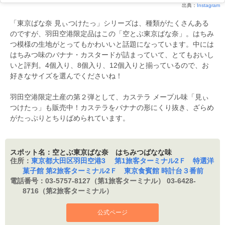
出典：
Instagram
「東京ばな奈 見ぃつけたっ」シリーズは、種類がたくさんある
のですが、羽田空港限定品はこの「空とぶ東京ばな奈」。はちみ
つ模様の生地がとってもかわいいと話題になっています。中には
はちみつ味のバナナ・カスタードが詰まっていて、とてもおいし
いと評判。4個入り、8個入り、12個入りと揃っているので、お
好きなサイズを選んでくださいね！
羽田空港限定土産の第２弾として、カステラ メープル味「見ぃ
つけたっ」も販売中！カステラをバナナの形にくり抜き、ざらめ
がたっぷりとちりばめられています。
スポット名：空とぶ東京ばな奈 はちみつばなな味
住所：
東京都大田区羽田空港3 第1旅客ターミナル2Ｆ 特選洋
菓子館 第2旅客ターミナル2Ｆ 東京食賓館 時計台３番前
電話番号：
03-5757-8127（第1旅客ターミナル） 03-6428-
8716（第2旅客ターミナル）
公式ページ