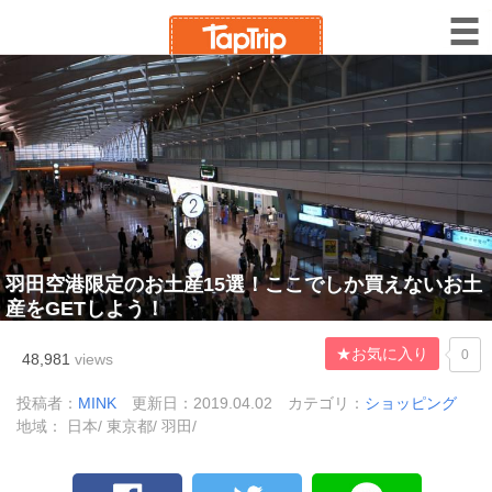
羽田空港限定のお土産15選！ここでしか買えないお土
産をGETしよう！
★お気に入り
0
48,981
views
投稿者：
MINK
更新日：2019.04.02
カテゴリ：
ショッピング
地域： 日本/ 東京都/ 羽田/