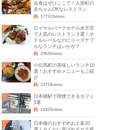
会食はぜひここで！人形町の
赤ちゃんOKなレストラン
177519views
ロイヤルパークホテル水天宮
3
で人気のレストラン３選！ホ
テルレベルなのにリーズナブ
ルなランチはいかが？
29640views
小伝馬町の美味しいランチ10
4
選！おすすめメニューもご紹
介
23718views
日本橋駅で喫煙できるカフェ
5
5選
14929views
日本橋のおすすめお土産20
6
選！みんなに喜ばれるお土産