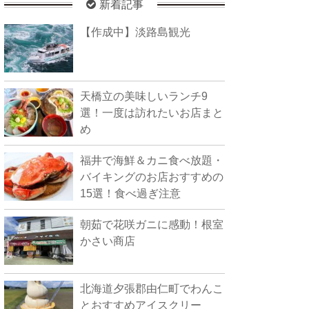
新着記事
【作成中】淡路島観光
天橋立の美味しいランチ9
選！一度は訪れたいお店まと
め
福井で海鮮＆カニ食べ放題・
バイキングのお店おすすめの
15選！食べ過ぎ注意
朝茹で花咲ガニに感動！根室
かさい商店
北海道夕張郡由仁町でわんこ
とおすすめアイスクリー