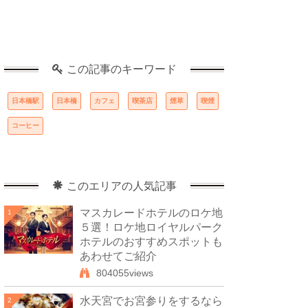
この記事のキーワード
日本橋駅
日本橋
カフェ
喫茶店
煙草
喫煙
コーヒー
このエリアの人気記事
マスカレードホテルのロケ地
1
５選！ロケ地ロイヤルパーク
ホテルのおすすめスポットも
あわせてご紹介
804055views
水天宮でお宮参りをするなら
2