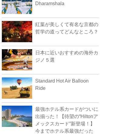
Dharamshala
紅葉が美しくて有名な京都の
哲学の道ってどんなところ？
日本に近いおすすめの海外カ
ジノ５選
Standard Hot Air Balloon
Ride
最強ホテル系カードがついに
出揃った！【待望の“Hiltonア
メックスカード”新登場！】
今までホテル系最強だった