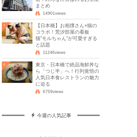
まとめ
14901views
【日本橋】お相撲さん×猫の
7
コラボ！荒汐部屋の看板
猫”モルちゃん”が可愛すぎる
と話題
11246views
東京・日本橋で絶品海鮮丼な
8
ら「つじ半」へ！行列覚悟の
人気日本食レストランの魅力
に迫る
6759views
今週の人気記事