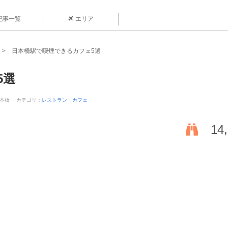
記事一覧
エリア
日本橋駅で喫煙できるカフェ5選
5選
日本橋
カテゴリ：
レストラン・カフェ
14