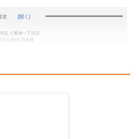
目次
[開く]
琲店 八重洲一丁目店
IL BAR 日本橋