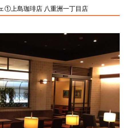
ェ①上島珈琲店 八重洲一丁目店