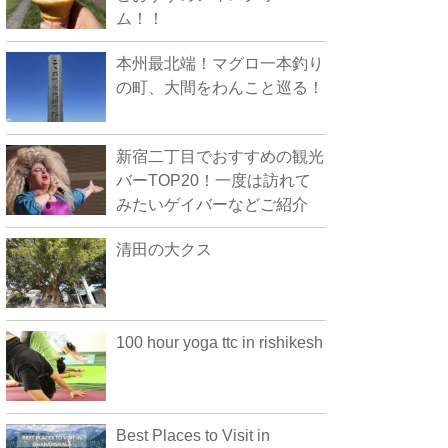
ム！！
本州最北端！マグロ一本釣り
の町、大間をわんこと巡る！
新宿二丁目でおすすめの観光
バーTOP20！一度は訪れて
みたいゲイバーなどご紹介
清田の大クス
100 hour yoga ttc in rishikesh
Best Places to Visit in