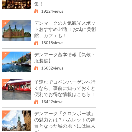
集！
19224views
デンマークの人気観光スポッ
11
トおすすめ14選！お城に美術
館、カフェも！
18018views
デンマーク基本情報【気候・
12
服装編】
16632views
子連れでコペンハーゲンへ行
13
くなら、事前に知っておくと
便利でお得な情報はこちら！
16422views
デンマーク「クロンボー城」
14
の魅力とは？ハムレットの舞
台となった城の地下には巨人