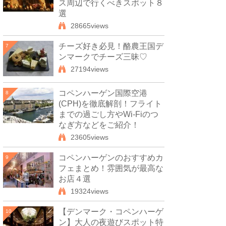
ス周辺で行くべきスポット８
選
28665views
チーズ好き必見！酪農王国デ
7
ンマークでチーズ三昧♡
27194views
コペンハーゲン国際空港
8
(CPH)を徹底解剖！フライト
までの過ごし方やWi-Fiのつ
なぎ方などをご紹介！
23605views
コペンハーゲンのおすすめカ
9
フェまとめ！雰囲気が最高な
お店４選
19324views
【デンマーク・コペンハーゲ
10
ン】大人の夜遊びスポット特