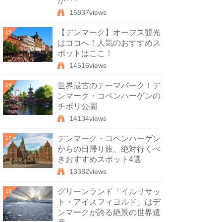
が･･･
15837views
【デンマーク】オーフス観光
15
はココへ！人気のおすすめス
ポットはここ！
14516views
世界最古のテーマパーク！デ
16
ンマーク・コペンハーゲンの
チボリ公園
14134views
デンマーク・コペンハーゲン
17
からの日帰り旅、絶対行くべ
きおすすめスポット4選
13382views
グリーンランド「イルリサッ
18
ト・アイスフィヨルド」はデ
ンマークが誇る絶景の世界遺