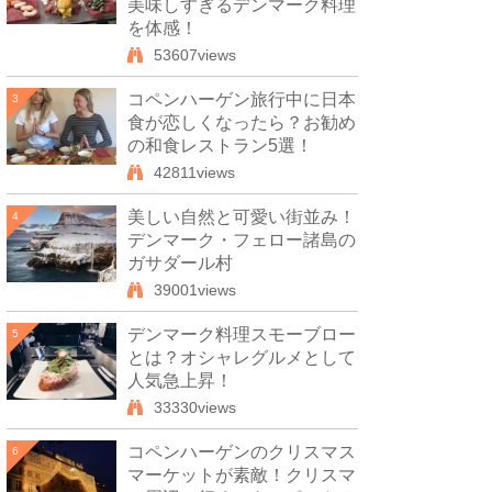
美味しすぎるデンマーク料理
を体感！
53607views
コペンハーゲン旅行中に日本
3
食が恋しくなったら？お勧め
の和食レストラン5選！
42811views
美しい自然と可愛い街並み！
4
デンマーク・フェロー諸島の
ガサダール村
39001views
デンマーク料理スモーブロー
5
とは？オシャレグルメとして
人気急上昇！
33330views
コペンハーゲンのクリスマス
6
マーケットが素敵！クリスマ