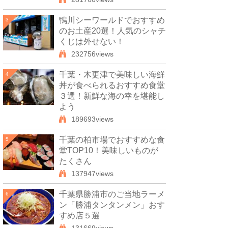
鴨川シーワールドでおすすめ
3
のお土産20選！人気のシャチ
くじは外せない！
232756views
千葉・木更津で美味しい海鮮
4
丼が食べられるおすすめ食堂
３選！新鮮な海の幸を堪能し
よう
189693views
千葉の柏市場でおすすめな食
5
堂TOP10！美味しいものが
たくさん
137947views
千葉県勝浦市のご当地ラーメ
6
ン「勝浦タンタンメン」おす
すめ店５選