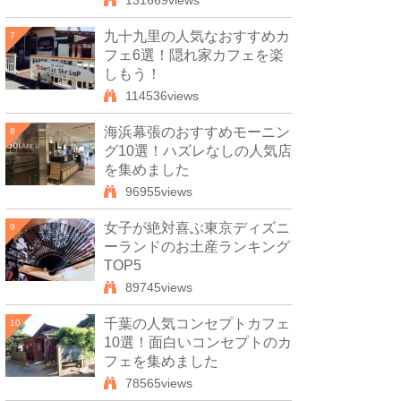
131669views
九十九里の人気なおすすめカ
7
フェ6選！隠れ家カフェを楽
しもう！
114536views
海浜幕張のおすすめモーニン
8
グ10選！ハズレなしの人気店
を集めました
96955views
女子が絶対喜ぶ東京ディズニ
9
ーランドのお土産ランキング
TOP5
89745views
千葉の人気コンセプトカフェ
10
10選！面白いコンセプトのカ
フェを集めました
78565views