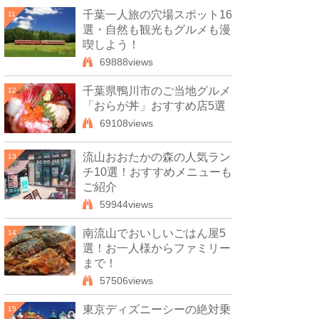
千葉一人旅の穴場スポット16
11
選・自然も観光もグルメも漫
喫しよう！
69888views
千葉県鴨川市のご当地グルメ
12
「おらが丼」おすすめ店5選
69108views
流山おおたかの森の人気ラン
13
チ10選！おすすめメニューも
ご紹介
59944views
南流山でおいしいごはん屋5
14
選！お一人様からファミリー
まで！
57506views
東京ディズニーシーの絶対乗
15