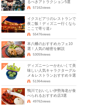
るべきアトラクション5選
57162views
イクスピアリのレストランで
16
夜ご飯！ディズニー行くなら
ここで寄り道♪
55476views
本八幡のおすすめカフェ10
17
選！人気の秘密を解説
53059views
ディズニーシーかわいくて美
18
味しい人気キャラクターグル
メ＆レストランおすすめ９選
51364views
鴨川でおいしい伊勢海老が食
19
べられるおすすめ店3選
49762views