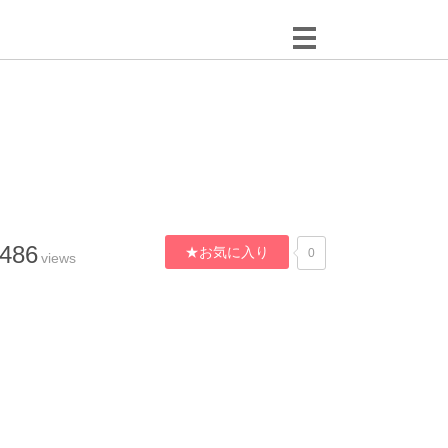
,486
★お気に入り
0
views