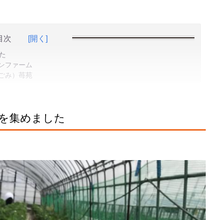
目次
[開く]
た
ンファーム
ごみ）苺苑
を集めました