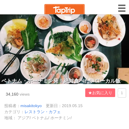
ベトナム・ホーチミン発！絶対食べたいローカル飯
★お気に入り
1
34,160
views
投稿者：
misakitokyo
更新日：2019.05.15
カテゴリ：
レストラン・カフェ
地域： アジア/ ベトナム/ ホーチミン/