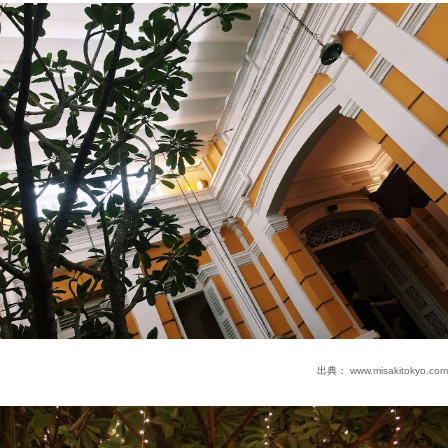
出典：
www.misakitokyo.com