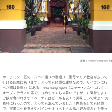
出典：
foodiefc.blogspot.sg
ホーチミン一区のドンコイ通りの裏辺り（聖母マリア教会が歩いて
行ける距離にあります。とっても綺麗な建物なので、サイゴンに行
った際は是非♪）にある、nha hang ngon（ニャー・ハン・ゴン）。
オープンテラスの席で、（めちゃくちゃ暑いですが…）気持ちよく
ご飯が食べれます！ベトナムはビールも安くて美味しいですよ〜 お
昼時に行ったので、とっても混んでいました！内装もとても綺麗
で、実際に生春巻きやバインセオ（ベトナム風お好み焼き）を作っ