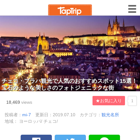
チェコ・プラハ観光で人気のおすすめスポット15選！
宝石のような美しさのフォトジェニックな街
★お気に入り
1
18,469
views
投稿者：
mi-7
更新日：2019.07.10
カテゴリ：
観光名所
地域： ヨーロッパ/ チェコ/