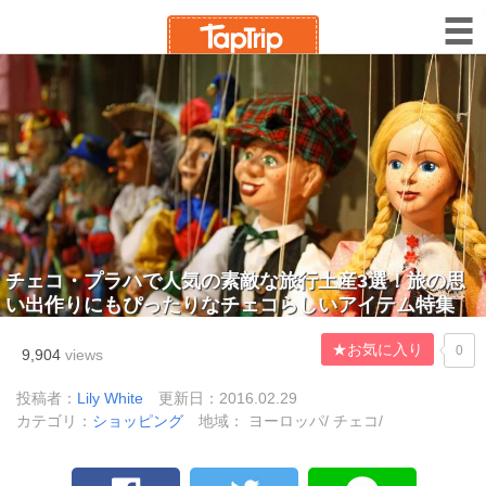
チェコ・プラハで人気の素敵な旅行土産3選！旅の思
い出作りにもぴったりなチェコらしいアイテム特集
★お気に入り
0
9,904
views
投稿者：
Lily White
更新日：2016.02.29
カテゴリ：
ショッピング
地域： ヨーロッパ/ チェコ/