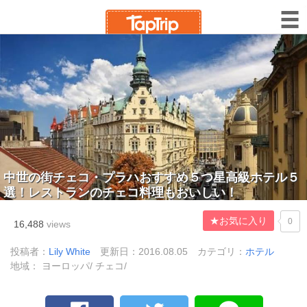
中世の街チェコ・プラハおすすめ５つ星高級ホテル５
選！レストランのチェコ料理もおいしい！
★お気に入り
0
16,488
views
投稿者：
Lily White
更新日：2016.08.05
カテゴリ：
ホテル
地域： ヨーロッパ/ チェコ/