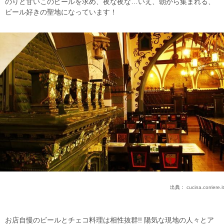
のりと甘いこのビールを求め、夜な夜な…いえ、朝から集まれる、
ビール好きの聖地になっています！
出典：
cucina.corriere.it
お店自慢のビールとチェコ料理は相性抜群!! 陽気な現地の人々とア