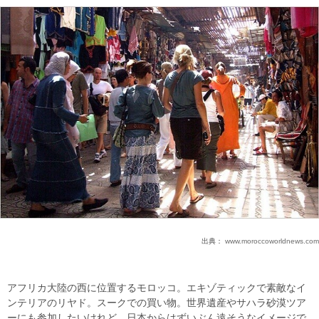
出典：
www.moroccoworldnews.com
アフリカ大陸の西に位置するモロッコ。エキゾティックで素敵なイ
ンテリアのリヤド。スークでの買い物。世界遺産やサハラ砂漠ツア
ーにも参加したいけれど、日本からはずいぶん遠そうなイメージで