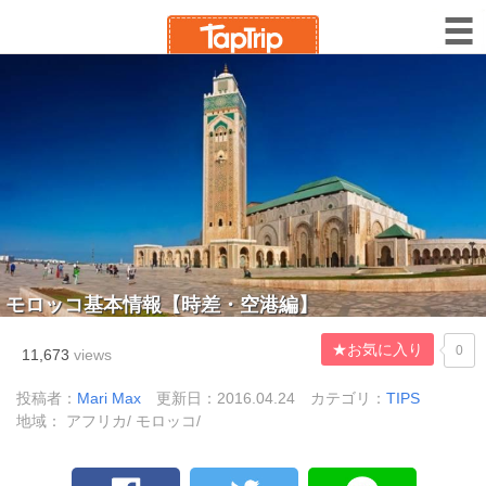
モロッコ基本情報【時差・空港編】
★お気に入り
0
11,673
views
投稿者：
Mari Max
更新日：2016.04.24
カテゴリ：
TIPS
地域： アフリカ/ モロッコ/