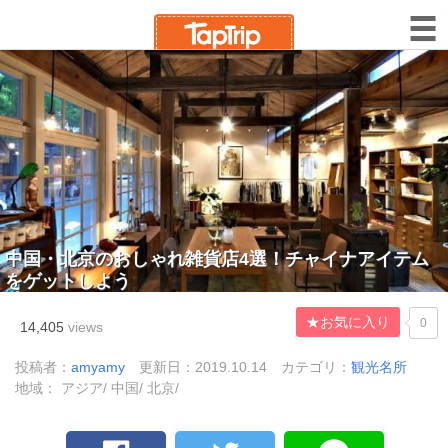
中国・北京のおしゃれ雑貨店4選！チャイナアイテム
をゲットしよう
★お気に入り
0
14,405
views
投稿者：
amyamy
更新日：2019.10.14
カテゴリ：
観光名所
地域： アジア/ 中国/ 北京/