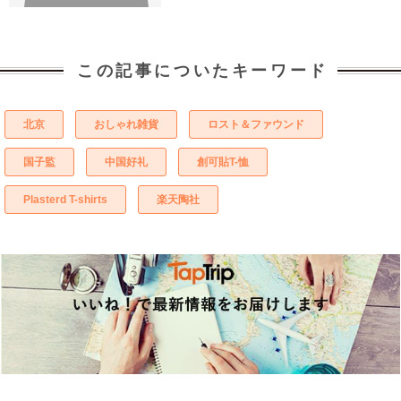
この記事についたキーワード
北京
おしゃれ雑貨
ロスト＆ファウンド
国子監
中国好礼
創可貼T-恤
Plasterd T-shirts
楽天陶社