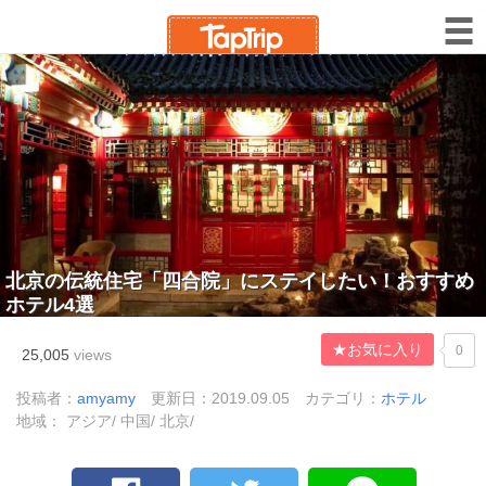
北京の伝統住宅「四合院」にステイしたい！おすすめ
ホテル4選
★お気に入り
0
25,005
views
投稿者：
amyamy
更新日：2019.09.05
カテゴリ：
ホテル
地域： アジア/ 中国/ 北京/