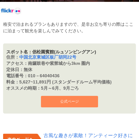
格安で泊まれるプランもありますので、是非お立ち寄りの際はここ
に泊まって観光を楽しんでみてください。
スポット名：侶松園賓館(ルュソンビングアン)
住所：
中国北京東城区板厂胡同22号
アクセス：
南鑼鼓巷や紫禁城から3km 圏内
定休日：
無休
電話番号：
010－64040436
料金：
5,627~11,891円 (スタンダードルーム平均価格)
オススメの時期：
5月～6月、9月ごろ
公式ページ
古風な趣きが素敵！アンティーク好きに