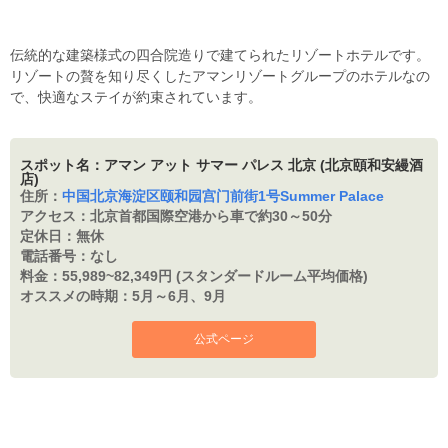
伝統的な建築様式の四合院造りで建てられたリゾートホテルです。
リゾートの贅を知り尽くしたアマンリゾートグループのホテルなの
で、快適なステイが約束されています。
スポット名：アマン アット サマー パレス 北京 (北京頤和安縵酒
店)
住所：
中国北京海淀区颐和园宫门前街1号Summer Palace
アクセス：
北京首都国際空港から車で約30～50分
定休日：
無休
電話番号：
なし
料金：
55,989~82,349円 (スタンダードルーム平均価格)
オススメの時期：
5月～6月、9月
公式ページ