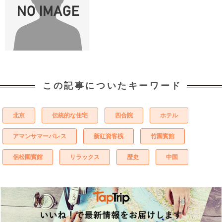
この記事についたキーワード
北京
伝統的な住宅
四合院
ホテル
アマンサマーパレス
新紅資客桟
竹園賓館
侶松園賓館
リラックス
歴史
中国