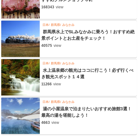
168343
view
日本
群馬県
みなかみ
群馬県水上でSLみなかみに乗ろう！おすすめ絶
景ポイントとお土産をチェック！
40575
view
日本
群馬県
みなかみ
水上温泉郷の観光はココに行こう！必ず行くべ
き観光スポット１４選
11266
view
日本
群馬県
みなかみ
湯の小屋温泉で泊まりたいおすすめ旅館3選！
最高の湯を堪能しよう！
4663
view